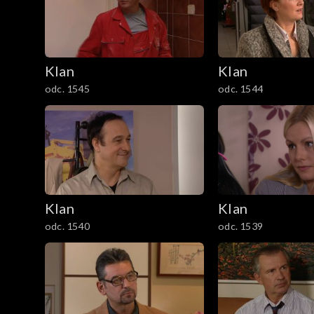
301–400
201–300
Klan
Klan
101–200
odc. 1545
odc. 1544
1–100
Klan
Klan
odc. 1540
odc. 1539