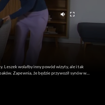
 Leszek wolałby inny powód wizyty, ale i tak
opaków. Zapewnia, że będzie przywoził synów w
mor Jackowi i namawia go na krótki wspólny
erwowana Czesia ma problemy z dojechaniem na