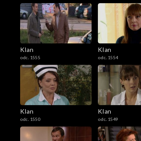
1201–1300
1101–1200
1001–1100
901–1000
Klan
Klan
odc. 1555
odc. 1554
801–900
701–800
601–700
Klan
Klan
501–600
odc. 1550
odc. 1549
401–500