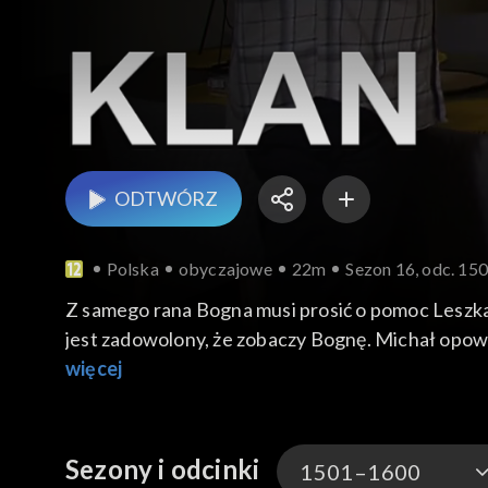
ODTWÓRZ
Polska
obyczajowe
22m
Sezon 16, odc. 15
Z samego rana Bogna musi prosić o pomoc Leszka,
jest zadowolony, że zobaczy Bognę. Michał opowi
weekendy, bo wtedy Kinga i tak będzie przejeżdż
więcej
wyjazd, np. do Pragi. Rysiek udziela Czesi ost
miejsce egzaminu.
Sezony i odcinki
1501–1600