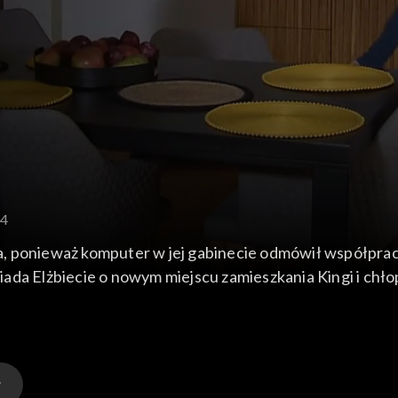
04
 ponieważ komputer w jej gabinecie odmówił współpracy.
ada Elżbiecie o nowym miejscu zamieszkania Kingi i chł
ać do Warszawy na uczelnię. Donata usiłuje poprawić hu
atnich wskazówek przed egzaminem na prawo jazdy. Zden