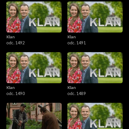
3201–3300
3101–3200
Klan
Klan
3001–3100
odc. 1492
odc. 1491
2901–3000
2801–2900
2701–2800
Klan
Klan
odc. 1490
odc. 1489
2601–2700
2501–2600
2401–2500