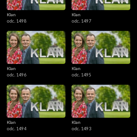
4101–4200
Klan
Klan
odc. 1498
odc. 1497
4001–4100
3901–4000
3801–3900
Klan
Klan
3701–3800
odc. 1496
odc. 1495
3601–3700
3501–3600
3401–3500
Klan
Klan
odc. 1494
odc. 1493
3301–3400