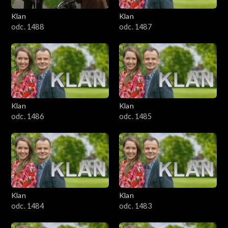
Klan
Klan
2301–2400
odc. 1488
odc. 1487
2201–2300
2101–2200
2001–2100
Klan
Klan
odc. 1486
odc. 1485
1901–2000
1801–1900
1701–1800
Klan
Klan
1601–1700
odc. 1484
odc. 1483
1501–1600