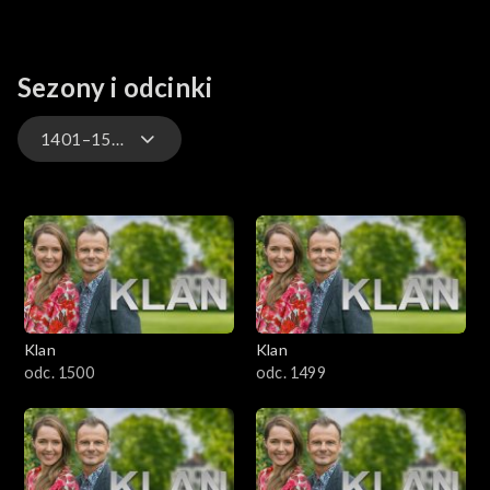
Sezony i odcinki
1401–1500
4701–4800
4601–4700
4501–4600
Klan
Klan
4401–4500
odc. 1500
odc. 1499
4301–4400
4201–4300