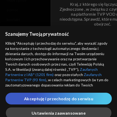
moje zgody
Kraj, z którego się łączys
Zjednoczone , w związku z czy
pomoc
na platformie TVP VOD
nieodstępna. Sprawdź, które m
kontakt
obejrzeć.
voucher
Szanujemy Twoją prywatność
Nie pokazuj pon
dostępność
Kliknij "Akceptuję i przechodzę do serwisu", aby wyrazić zgody
na korzystanie z technologii automatycznego śledzenia i
informacje o dostawcy usług
ANULUJ
SP
zbierania danych, dostęp do informacji na Twoim urządzeniu
końcowym i ich przechowywanie oraz na przetwarzanie
Twoich danych osobowych przez nas, czyli Telewizję Polską
S.A. w likwidacji (zwaną dalej również „TVP”),
Zaufanych
Partnerów z IAB* (1201 firm)
oraz pozostałych
Zaufanych
Partnerów TVP (93 firm)
, w celach marketingowych (w tym do
zautomatyzowanego dopasowania reklam do Twoich
zainteresowań i mierzenia ich skuteczności) i pozostałych,
które wskazujemy poniżej, a także zgody na udostępnianie
Akceptuję i przechodzę do serwisu
przez nas identyfikatora PPID do Google.
Twoje dane osobowe zbierane podczas odwiedzania przez
Ustawienia zaawansowane
Ciebie naszych
poszczególnych serwisów
zwanych dalej