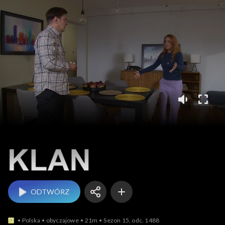
Klan
ODTWÓRZ
Polska
obyczajowe
21m
Sezon 15, odc. 1488