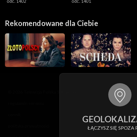
odc. 1402
odc. 1401
Rekomendowane dla Ciebie
© 2026 Telewizja Polska S.A. w likwidacji
regulamin serwisu
cennik
GEOLOKALIZ
polityka prywatności
ŁĄCZYSZ SIĘ SPOZA 