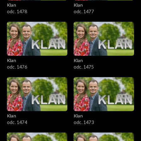
Klan
Klan
odc. 1478
odc. 1477
501–600
401–500
301–400
Klan
Klan
201–300
odc. 1476
odc. 1475
101–200
1–100
Klan
Klan
odc. 1474
odc. 1473