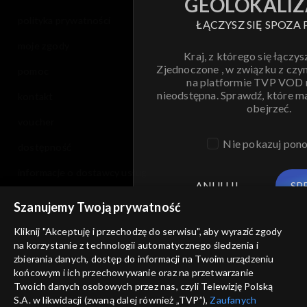
GEOLOKALIZ
polityka prywatności
ŁĄCZYSZ SIĘ SPOZA 
moje zgody
Kraj, z którego się łączys
Zjednoczone , w związku z czy
pomoc
na platformie TVP VOD
nieodstępna. Sprawdź, które m
kontakt
obejrzeć.
voucher
Nie pokazuj pon
dostępność
informacje o dostawcy usług
ANULUJ
SP
Szanujemy Twoją prywatność
Kliknij "Akceptuję i przechodzę do serwisu", aby wyrazić zgody
na korzystanie z technologii automatycznego śledzenia i
zbierania danych, dostęp do informacji na Twoim urządzeniu
końcowym i ich przechowywanie oraz na przetwarzanie
Twoich danych osobowych przez nas, czyli Telewizję Polską
S.A. w likwidacji (zwaną dalej również „TVP”),
Zaufanych