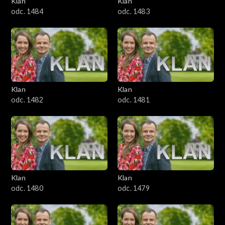
Klan
Klan
1601–1700
odc. 1484
odc. 1483
1501–1600
1401–1500
1301–1400
Klan
Klan
odc. 1482
odc. 1481
1201–1300
1101–1200
1001–1100
Klan
Klan
901–1000
odc. 1480
odc. 1479
801–900