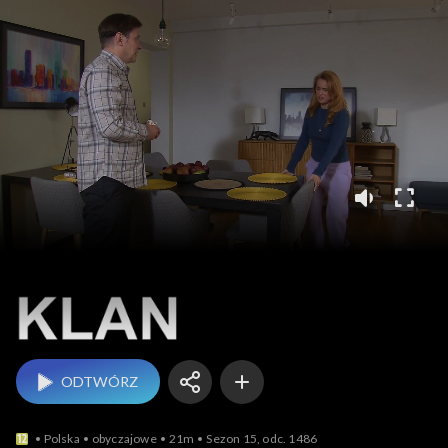
Klan
ODTWÓRZ
Polska
obyczajowe
21m
Sezon 15, odc. 1486