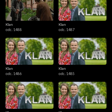
2501–2600
2401–2500
Klan
Klan
2301–2400
odc. 1488
odc. 1487
2201–2300
2101–2200
2001–2100
Klan
Klan
odc. 1486
odc. 1485
1901–2000
1801–1900
1701–1800