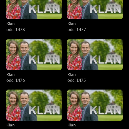
701–800
601–700
Klan
Klan
odc. 1478
odc. 1477
501–600
401–500
301–400
Klan
Klan
201–300
odc. 1476
odc. 1475
101–200
1–100
Klan
Klan