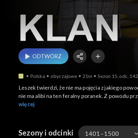
ODTWÓRZ
Polska
obyczajowe
21m
Sezon 15, odc. 14
Leszek twierdzi, że nie ma pojęcia z jakiego pow
nie ma alibi na ten feralny poranek. Z powodu pr
na wyjazd zagranicę i postanowiła zaprosić go na 
więcej
Czesia ma nadzieję, że wkrótce przyjedzie do kra
Dużo łatwiej będzie taki ośrodek załatwić, jeśli
wpadł w szał, więc ona uciekła. Kamila konspira
Sezony i odcinki
1401–1500