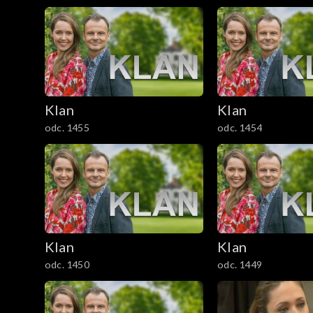
1201–1300
1101–1200
1001–1100
901–1000
Klan
Klan
odc. 1455
odc. 1454
801–900
701–800
601–700
Klan
Klan
501–600
odc. 1450
odc. 1449
401–500