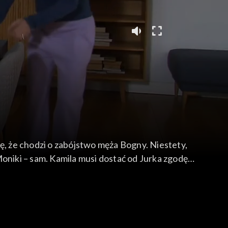
ę, że chodzi o zabójstwo męża Bogny. Niestety,
oniki – sam. Kamila musi dostać od Jurka zgodę
 brata. Darek wraca dzisiaj do pracy do Irlandii.
ała dla Ryśka dobrego ośrodka rehabilitacyjnego.
 Ola wraca do domu. Adam zaczął się awanturować,
dla samotnych...