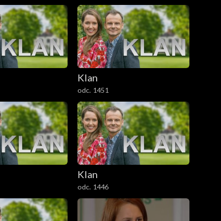
Klan
odc. 1451
Klan
odc. 1446