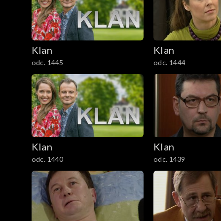
301–400
201–300
Klan
Klan
101–200
odc. 1445
odc. 1444
1–100
Klan
Klan
odc. 1440
odc. 1439