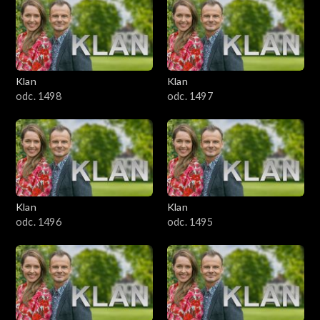
4301–4400
4201–4300
4101–4200
Klan
Klan
odc. 1498
odc. 1497
4001–4100
3901–4000
3801–3900
Klan
Klan
3701–3800
odc. 1496
odc. 1495
3601–3700
3501–3600