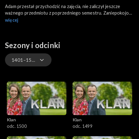
Adam przestał przychodzić na zajęcia, nie zaliczył jeszcze
ważnego przedmiotu z poprzedniego semestru. Zaniepokojona
Krystyna próbuje podpytać o przyszłego zięcia Olę.
więcej
Dziewczyna twierdzi, że wszystko jest w porządku, a chłopaka
tak bardzo zajmują tylko i wyłącznie... warsztaty teatralne.
Sezony i odcinki
1401–1500
4701–4800
4601–4700
4501–4600
Klan
Klan
4401–4500
odc. 1500
odc. 1499