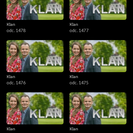
701–800
601–700
Klan
Klan
odc. 1478
odc. 1477
501–600
401–500
301–400
Klan
Klan
201–300
odc. 1476
odc. 1475
101–200
1–100
Klan
Klan