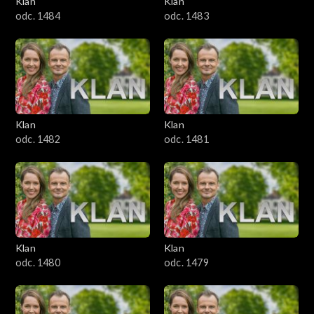
Klan
Klan
1601–1700
odc. 1484
odc. 1483
1501–1600
1401–1500
1301–1400
Klan
Klan
odc. 1482
odc. 1481
1201–1300
1101–1200
1001–1100
Klan
Klan
901–1000
odc. 1480
odc. 1479
801–900