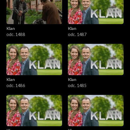
2501–2600
2401–2500
Klan
Klan
2301–2400
odc. 1488
odc. 1487
2201–2300
2101–2200
2001–2100
Klan
Klan
odc. 1486
odc. 1485
1901–2000
1801–1900
1701–1800