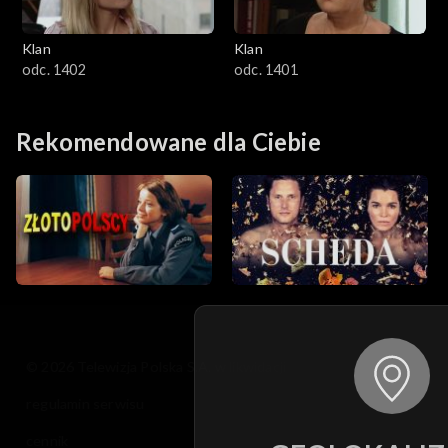
Klan
Klan
odc. 1402
odc. 1401
Rekomendowane dla Ciebie
© 2026 Telewizja Polska S.A. w likwidacji
regulamin serwisu
cennik