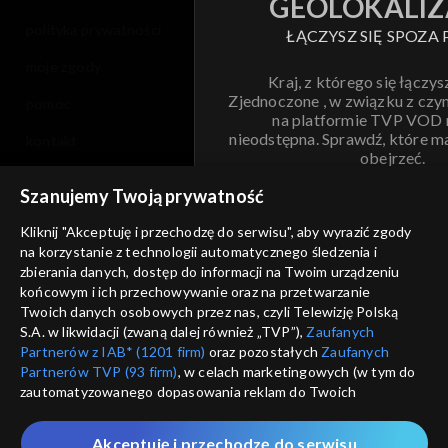
GEOLOKALIZ
polityka prywatności
ŁĄCZYSZ SIĘ SPOZA 
moje zgody
Kraj, z którego się łączys
Zjednoczone , w związku z czy
pomoc
na platformie TVP VOD
nieodstępna. Sprawdź, które m
kontakt
obejrzeć.
voucher
Szanujemy Twoją prywatność
Nie pokazuj pon
dostępność
Kliknij "Akceptuję i przechodzę do serwisu", aby wyrazić zgody
na korzystanie z technologii automatycznego śledzenia i
informacje o dostawcy usług
ANULUJ
SP
zbierania danych, dostęp do informacji na Twoim urządzeniu
końcowym i ich przechowywanie oraz na przetwarzanie
Twoich danych osobowych przez nas, czyli Telewizję Polską
S.A. w likwidacji (zwaną dalej również „TVP”),
Zaufanych
Partnerów z IAB* (1201 firm)
oraz pozostałych
Zaufanych
Partnerów TVP (93 firm)
, w celach marketingowych (w tym do
zautomatyzowanego dopasowania reklam do Twoich
zainteresowań i mierzenia ich skuteczności) i pozostałych,
które wskazujemy poniżej, a także zgody na udostępnianie
Akceptuję i przechodzę do serwisu