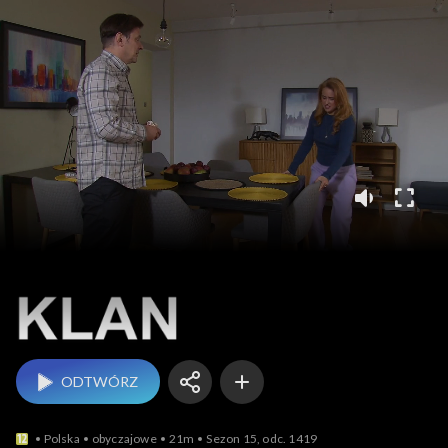
Klan
ODTWÓRZ
Polska
obyczajowe
21m
Sezon 15, odc. 1419