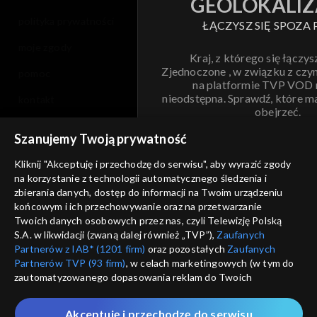
GEOLOKALIZ
polityka prywatności
ŁĄCZYSZ SIĘ SPOZA 
moje zgody
Kraj, z którego się łączys
Zjednoczone , w związku z czy
pomoc
na platformie TVP VOD
nieodstępna. Sprawdź, które m
kontakt
obejrzeć.
voucher
Szanujemy Twoją prywatność
Nie pokazuj pon
dostępność
Kliknij "Akceptuję i przechodzę do serwisu", aby wyrazić zgody
na korzystanie z technologii automatycznego śledzenia i
informacje o dostawcy usług
ANULUJ
SP
zbierania danych, dostęp do informacji na Twoim urządzeniu
końcowym i ich przechowywanie oraz na przetwarzanie
Twoich danych osobowych przez nas, czyli Telewizję Polską
S.A. w likwidacji (zwaną dalej również „TVP”),
Zaufanych
Partnerów z IAB* (1201 firm)
oraz pozostałych
Zaufanych
Partnerów TVP (93 firm)
, w celach marketingowych (w tym do
zautomatyzowanego dopasowania reklam do Twoich
zainteresowań i mierzenia ich skuteczności) i pozostałych,
które wskazujemy poniżej, a także zgody na udostępnianie
Akceptuję i przechodzę do serwisu