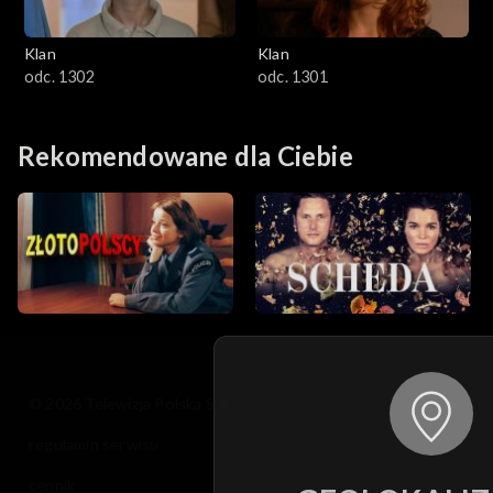
Klan
Klan
odc. 1302
odc. 1301
Rekomendowane dla Ciebie
© 2026 Telewizja Polska S.A. w likwidacji
regulamin serwisu
cennik