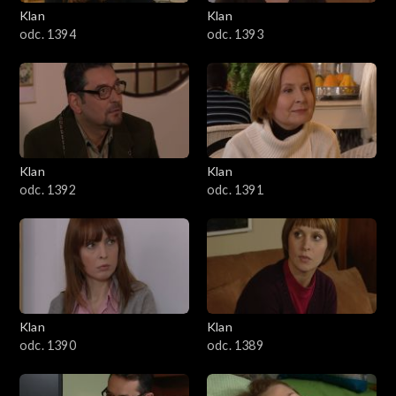
3401–3500
Klan
Klan
odc. 1394
odc. 1393
3301–3400
3201–3300
3101–3200
Klan
Klan
3001–3100
odc. 1392
odc. 1391
2901–3000
2801–2900
2701–2800
Klan
Klan
odc. 1390
odc. 1389
2601–2700