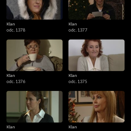
701–800
601–700
Klan
Klan
odc. 1378
odc. 1377
501–600
401–500
301–400
Klan
Klan
201–300
odc. 1376
odc. 1375
101–200
1–100
Klan
Klan