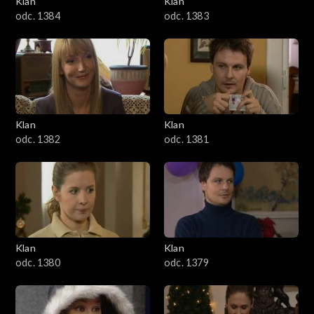
Klan
Klan
1601–1700
odc. 1384
odc. 1383
1501–1600
1401–1500
1301–1400
Klan
Klan
odc. 1382
odc. 1381
1201–1300
1101–1200
1001–1100
Klan
Klan
901–1000
odc. 1380
odc. 1379
801–900