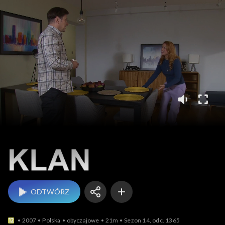
Klan
ODTWÓRZ
2007
Polska
obyczajowe
21m
Sezon 14, odc. 1365