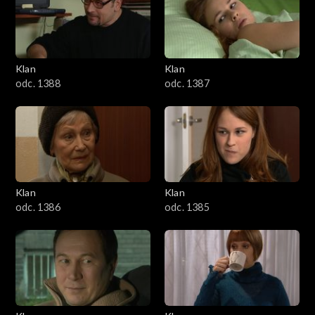
2501–2600
2401–2500
Klan
Klan
2301–2400
odc. 1388
odc. 1387
2201–2300
2101–2200
2001–2100
Klan
Klan
odc. 1386
odc. 1385
1901–2000
1801–1900
1701–1800