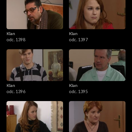
4301–4400
4201–4300
4101–4200
Klan
Klan
odc. 1398
odc. 1397
4001–4100
3901–4000
3801–3900
Klan
Klan
3701–3800
odc. 1396
odc. 1395
3601–3700
3501–3600