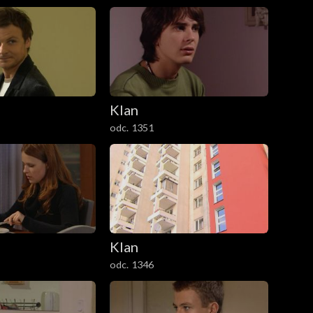
Klan
odc. 1351
Klan
odc. 1346