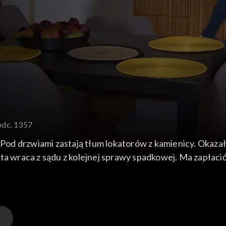
odc. 1357
 Pod drzwiami zastają tłum lokatorów z kamienicy. Okazało
ta wraca z sądu z kolejnej sprawy spadkowej. Ma zapłacić 
ę.Sławek zaczepia Kingę na uczelni i ponawia propozycję 
domością - Grażynka nie może przyjechać do Polski. Czes