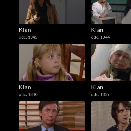
301–400
201–300
Klan
Klan
101–200
odc. 1345
odc. 1344
1–100
Klan
Klan
odc. 1340
odc. 1339