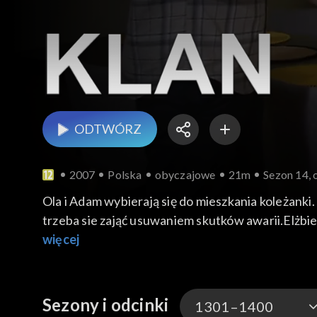
ODTWÓRZ
2007
Polska
obyczajowe
21m
Sezon 14, 
Ola i Adam wybierają się do mieszkania koleżanki.
trzeba sie zająć usuwaniem skutków awarii.Elżbie
zdobyć tyle pieniędzy. Michał jedzie po Patrycj
więcej
andrzejkowe lanie wosku. Rysiek wraca ze złą wia
odwiedzić Grażynkę.
Sezony i odcinki
1301–1400