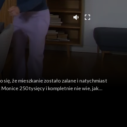
 się, że mieszkanie zostało zalane i natychmiast
Monice 250 tysięcy i kompletnie nie wie, jak
małżeństwa.Czesia urządza dzieciom Ryśka
ia podpowiada, że w takiej sytuacji oni mogą