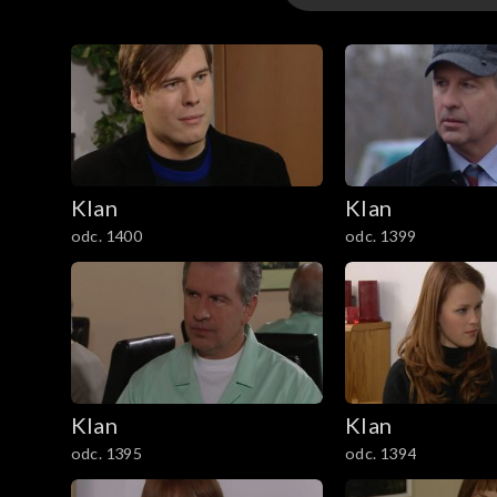
4701–4800
4601–4700
4501–4600
Klan
Klan
4401–4500
odc. 1400
odc. 1399
4301–4400
4201–4300
4101–4200
Klan
Klan
4001–4100
odc. 1395
odc. 1394
3901–4000