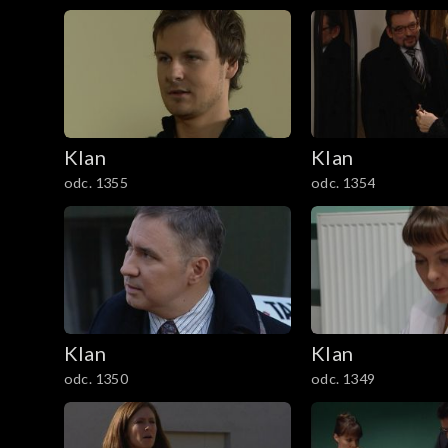
1201–1300
1101–1200
1001–1100
901–1000
Klan
Klan
odc. 1355
odc. 1354
801–900
701–800
601–700
Klan
Klan
501–600
odc. 1350
odc. 1349
401–500