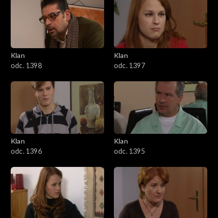
4301–4400
4201–4300
4101–4200
Klan
Klan
odc. 1398
odc. 1397
4001–4100
3901–4000
3801–3900
Klan
Klan
3701–3800
odc. 1396
odc. 1395
3601–3700
3501–3600