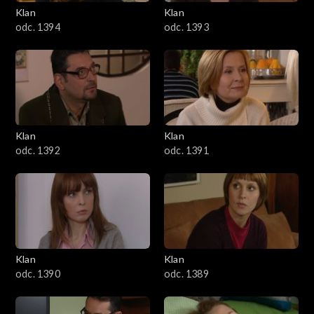
3401–3500
Klan
Klan
odc. 1394
odc. 1393
3301–3400
3201–3300
3101–3200
Klan
Klan
3001–3100
odc. 1392
odc. 1391
2901–3000
2801–2900
2701–2800
Klan
Klan
odc. 1390
odc. 1389
2601–2700