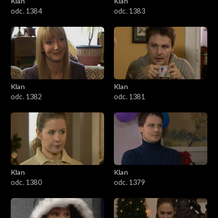
Klan
Klan
1601–1700
odc. 1384
odc. 1383
1501–1600
1401–1500
1301–1400
Klan
Klan
odc. 1382
odc. 1381
1201–1300
1101–1200
1001–1100
Klan
Klan
901–1000
odc. 1380
odc. 1379
801–900