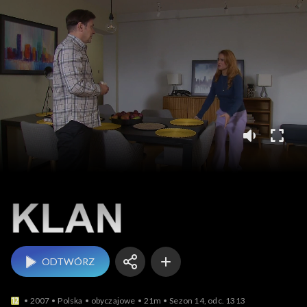
Klan
ODTWÓRZ
2007
Polska
obyczajowe
21m
Sezon 14, odc. 1313