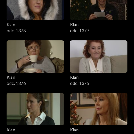
701–800
601–700
Klan
Klan
odc. 1378
odc. 1377
501–600
401–500
301–400
Klan
Klan
201–300
odc. 1376
odc. 1375
101–200
1–100
Klan
Klan