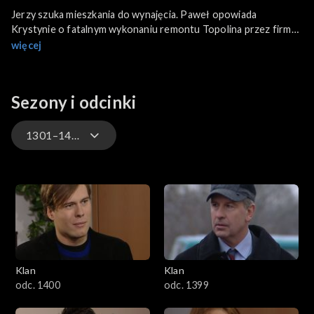
Jerzy szuka mieszkania do wynajęcia. Paweł opowiada
Krystynie o fatalnym wykonaniu remontu Topolina przez firmę
Feliksa. Na szczęście, był z nim inspektor nadzoru budowlanego
więcej
i wszystkie niedoróbki zostały spisane. Paweł zamierza
wystąpić do sądu o odszkodowanie. Monika informuje Feliksa,
że nie ma już żadnych wątpliwości: obraz, który od niego
Sezony i odcinki
dostała, jest kradziony.
1301–1400
4701–4800
4601–4700
4501–4600
Klan
Klan
4401–4500
odc. 1400
odc. 1399