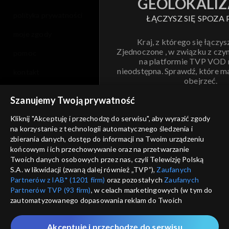
GEOLOKALIZ
polityka prywatności
ŁĄCZYSZ SIĘ SPOZA 
moje zgody
Kraj, z którego się łączys
Zjednoczone , w związku z czy
pomoc
na platformie TVP VOD
nieodstępna. Sprawdź, które m
kontakt
obejrzeć.
voucher
Szanujemy Twoją prywatność
Nie pokazuj pon
dostępność
Kliknij "Akceptuję i przechodzę do serwisu", aby wyrazić zgody
na korzystanie z technologii automatycznego śledzenia i
informacje o dostawcy usług
ANULUJ
SP
zbierania danych, dostęp do informacji na Twoim urządzeniu
końcowym i ich przechowywanie oraz na przetwarzanie
Twoich danych osobowych przez nas, czyli Telewizję Polską
S.A. w likwidacji (zwaną dalej również „TVP”),
Zaufanych
Partnerów z IAB* (1201 firm)
oraz pozostałych
Zaufanych
Partnerów TVP (93 firm)
, w celach marketingowych (w tym do
zautomatyzowanego dopasowania reklam do Twoich
zainteresowań i mierzenia ich skuteczności) i pozostałych,
które wskazujemy poniżej, a także zgody na udostępnianie
Akceptuję i przechodzę do serwisu