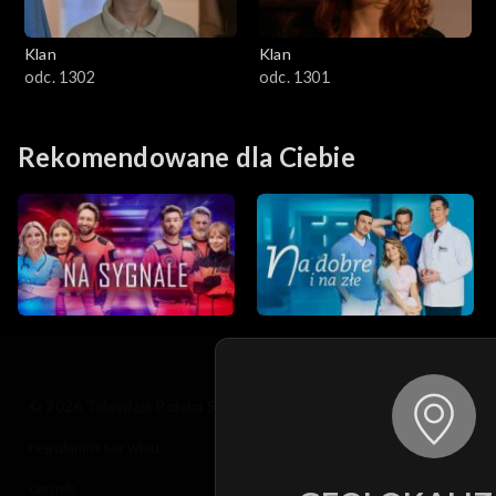
Klan
Klan
odc. 1302
odc. 1301
Rekomendowane dla Ciebie
© 2026 Telewizja Polska S.A. w likwidacji
regulamin serwisu
cennik