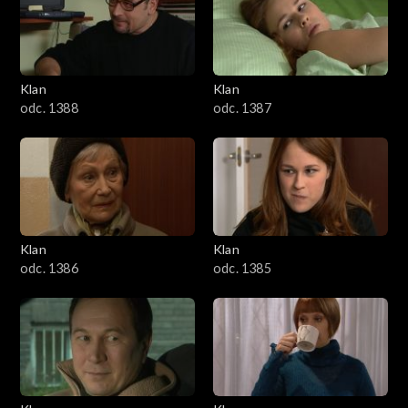
2501–2600
2401–2500
Klan
Klan
2301–2400
odc. 1388
odc. 1387
2201–2300
2101–2200
2001–2100
Klan
Klan
odc. 1386
odc. 1385
1901–2000
1801–1900
1701–1800