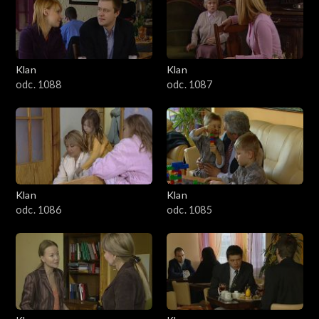
2501–2600
2401–2500
Klan
Klan
2301–2400
odc. 1088
odc. 1087
2201–2300
2101–2200
2001–2100
Klan
Klan
odc. 1086
odc. 1085
1901–2000
1801–1900
1701–1800