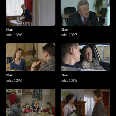
4301–4400
4201–4300
4101–4200
Klan
Klan
odc. 1098
odc. 1097
4001–4100
3901–4000
3801–3900
Klan
Klan
3701–3800
odc. 1096
odc. 1095
3601–3700
3501–3600