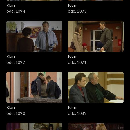
3401–3500
Klan
Klan
odc. 1094
odc. 1093
3301–3400
3201–3300
3101–3200
Klan
Klan
3001–3100
odc. 1092
odc. 1091
2901–3000
2801–2900
2701–2800
Klan
Klan
odc. 1090
odc. 1089
2601–2700