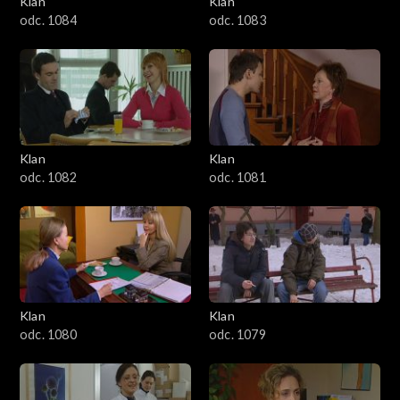
Klan
Klan
1601–1700
odc. 1084
odc. 1083
1501–1600
1401–1500
1301–1400
Klan
Klan
odc. 1082
odc. 1081
1201–1300
1101–1200
1001–1100
Klan
Klan
901–1000
odc. 1080
odc. 1079
801–900