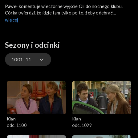
Paweł komentuje wieczorne wyjście Oli do nocnego klubu.
Córka twierdzi, że idzie tam tylko po to, żeby odebrać
zarobione pieniądze. Bożenka udaje obłożnie chorą. Po wyjściu
więcej
rodziców wstaje z łóżka i przepisuje z książki telefonicznej
adresy domów dziecka. Urządza rajd taksówką po wybranych
placówkach. Kostek zaczepia na korytarzu Olę. Sprawdza, czy
Sezony i odcinki
dziewczyna jeszcze gniewa się na niego.
1001–1100
4701–4800
4601–4700
4501–4600
Klan
Klan
4401–4500
odc. 1100
odc. 1099