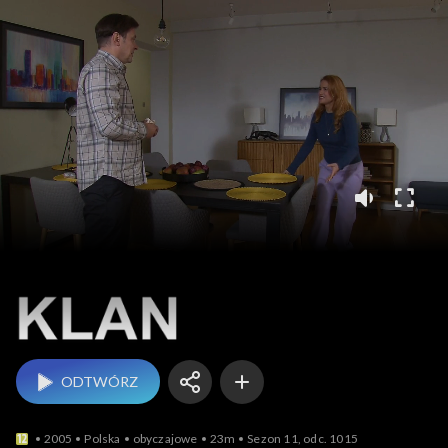
Klan
ODTWÓRZ
2005
Polska
obyczajowe
23m
Sezon 11, odc. 1015