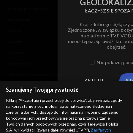
GEOLOKALIZ
polityka prywatności
ŁĄCZYSZ SIĘ SPOZA 
moje zgody
Kraj, z którego się łączys
Zjednoczone , w związku z czy
pomoc
na platformie TVP VOD
nieodstępna. Sprawdź, które m
kontakt
obejrzeć.
voucher
Nie pokazuj pon
dostępność
informacje o dostawcy usług
ANULUJ
SP
Szanujemy Twoją prywatność
Kliknij "Akceptuję i przechodzę do serwisu", aby wyrazić zgody
na korzystanie z technologii automatycznego śledzenia i
zbierania danych, dostęp do informacji na Twoim urządzeniu
końcowym i ich przechowywanie oraz na przetwarzanie
Twoich danych osobowych przez nas, czyli Telewizję Polską
S.A. w likwidacji (zwaną dalej również „TVP”),
Zaufanych