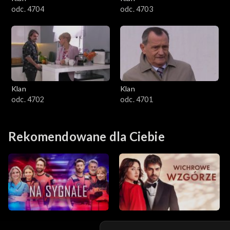
odc. 4704
odc. 4703
501–600
401–500
301–400
Klan
Klan
201–300
odc. 4702
odc. 4701
101–200
Rekomendowane dla Ciebie
1–100