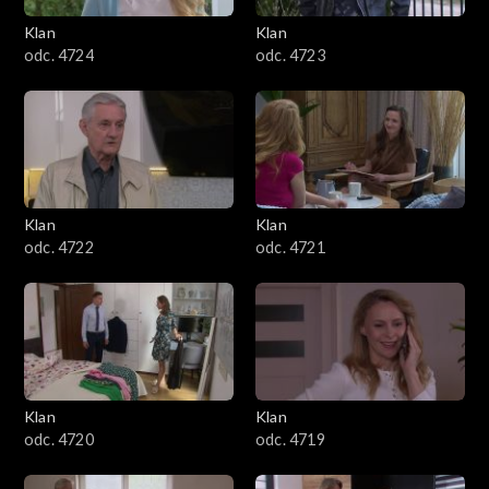
4101–4200
Klan
Klan
odc. 4724
odc. 4723
4001–4100
3901–4000
3801–3900
Klan
Klan
3701–3800
odc. 4722
odc. 4721
3601–3700
3501–3600
3401–3500
Klan
Klan
odc. 4720
odc. 4719
3301–3400