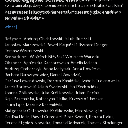
zwrotami akcji, dzięki czemu serial nie traci na aktualności. „Klan”
to więcej niż tylko serial. To swoisty fenomen kulturowy, który
Każdy sezon i każdy odcinek serialu możesz oglądać online w
od lat łączy Polaków.
serwisie TVP VOD!
więcej
Reżyser:
Andrzej Chichłowski
, 
Jakub Ruciński
, 
Jarosław Marszewski
, 
Paweł Karpiński
, 
Ryszard Dreger
, 
Tomasz Wiszniewski
Scenariusz:
Wojciech Niżyński
, 
Wojciech Warecki
Obsada:
Agnieszka Kaczorowska
, 
Amelia Malesa
, 
Andrzej Grabarczyk
, 
Anna Matysiak
, 
Anna Powierza
, 
Barbara Bursztynowicz
, 
Daniel Zawadzki
, 
Dariusz Lewandowski
, 
Dorota Kamińska
, 
Izabela Trojanowska
, 
Jacek Borkowski
, 
Jakub Świderski
, 
Jan Piechociński
, 
Joanna Żółkowska
, 
Julia Królikowska
, 
Julian Peciak
, 
Kaja Paschalska
, 
Katarzyna Tlałka
, 
Krzysztof Janczar
, 
Laura Łącz
, 
Mariusz Krzemiński
, 
Małgorzata Ostrowska-Królikowska
, 
Mirosław Jękot
, 
Paulina Holtz
, 
Paweł Grządziel
, 
Piotr Swend
, 
Renata Pękul
, 
Teresa Stępień-Nowicka
, 
Tomasz Bednarek
, 
Tomasz Stockinger