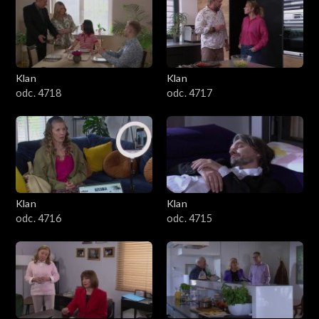
3201–3300
3101–3200
Klan
Klan
3001–3100
odc. 4718
odc. 4717
2901–3000
2801–2900
2701–2800
Klan
Klan
odc. 4716
odc. 4715
2601–2700
2501–2600
2401–2500