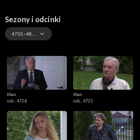
Sezony i odcinki
4701–4800
4701–4800
4601–4700
4501–4600
Klan
Klan
4401–4500
odc. 4726
odc. 4725
4301–4400
4201–4300