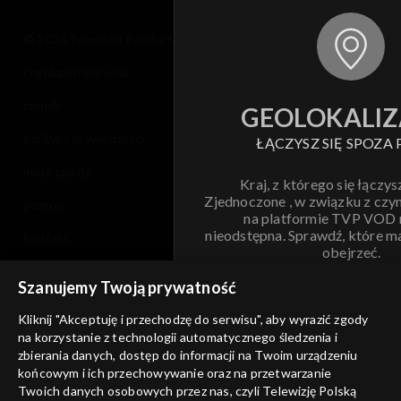
© 2026 Telewizja Polska S.A. w likwidacji
regulamin serwisu
cennik
GEOLOKALIZ
polityka prywatności
ŁĄCZYSZ SIĘ SPOZA 
moje zgody
Kraj, z którego się łączys
Zjednoczone , w związku z czy
pomoc
na platformie TVP VOD
nieodstępna. Sprawdź, które m
kontakt
obejrzeć.
voucher
Szanujemy Twoją prywatność
Nie pokazuj pon
dostępność
Kliknij "Akceptuję i przechodzę do serwisu", aby wyrazić zgody
informacje o dostawcy usług
na korzystanie z technologii automatycznego śledzenia i
ANULUJ
SP
zbierania danych, dostęp do informacji na Twoim urządzeniu
końcowym i ich przechowywanie oraz na przetwarzanie
Twoich danych osobowych przez nas, czyli Telewizję Polską