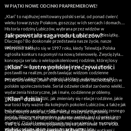
W PIĄTKI NOWE ODCINKI PRAPREMIEROWE!
„Klan” to najdłużej emitowany polski serial, od ponad ćwierć
wieku towarzyszy Polakom, goszcząc w ich sercach i domach.
Historia rodziny Lubiczów, wybrana przez widzów w
Jak powstała saga rodu Lubiczów?
ogólnopolskim konkursie, okazała się strzałem w dziesiątkę.
Dlaczego? Bo doskonale przedstawia nasze życie, nasze
radości i troski.
Wszystko zaczęło się w 1997 roku, kiedy Telewizja Polska
ogłosiła konkurs na pomysł na nową telenowelę. Zwyciężyła
koncepcja serialu o wielopokoleniowej rodzinie, której losy
„Klan” – lustro polskiej rzeczywistości
miały być śledzone na ekranie przez lata. Twórcy „Klanu”
postawili na realizm, przedstawiając widzom codzienne
perypetie Lubiczów, ich miłości, kłótnie, sukcesy i porażki.
Przez lata emisji, „Klan” stał się kroniką zmian zachodzących w
polskim społeczeństwie. Serial odzwierciedlał zarówno wielkie
wydarzenia historyczne, jak i małe, codzienne problemy.
„Klan” dzisiaj
Widzowie mogli śledzić, jak zmieniały się relacje rodzinne, jakie
wartości były ważne dla kolejnych pokoleń Lubiczów, a także jak
bohaterowie serialu radzili sobie z wyzwaniami współczesnego
Choć minęło wiele lat, „Klan” wciąż cieszy się ogromną
świata. Ważnym elementem sukcesu serialu jest również jego
popularnością. Serial jest regularnie emitowany na antenie
ciągłość. Dzięki temu widzowie mają wrażenie, że są częścią
TVP1, a nowe odcinki pojawiają się na platformie TVP VOD.
wielkiej rodziny, która towarzyszy im przez lata.
Gdzie oglądać serial „Klan”?
Twórcy „Klanu” wciąż zaskakują widzów nowymi wątkami i