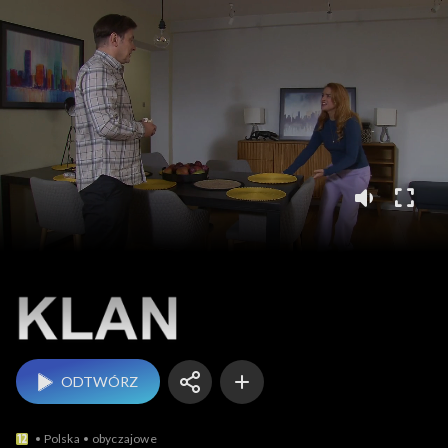
Klan
ODTWÓRZ
Polska
obyczajowe