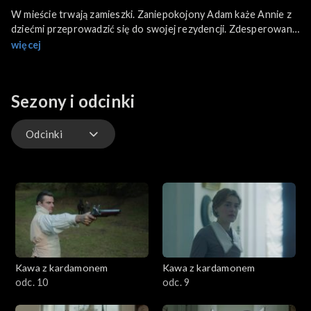
W mieście trwają zamieszki. Zaniepokojony Adam każe Annie z
dziećmi przeprowadzić się do swojej rezydencji. Zdesperowana
Józia wyrusza na pielgrzymkę. Ma nadzieję, że wymodli cud i
więcej
zajdzie w ciążę. Po drodze zostaje napadnięta... Andrij dołącza
do rewolucjonistów i zostaje ranny.
Sezony i odcinki
Odcinki
Odcinki
Kawa z kardamonem
Kawa z kardamonem
odc. 10
odc. 9