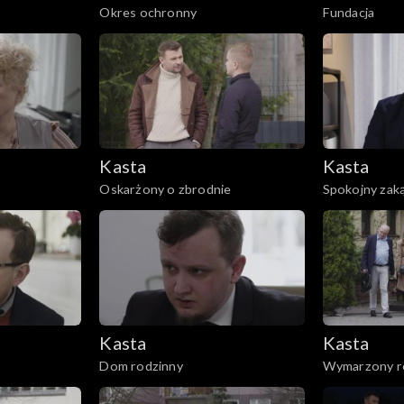
Okres ochronny
Fundacja
Kasta
Kasta
Oskarżony o zbrodnie
Spokojny zak
Kasta
Kasta
Dom rodzinny
Wymarzony r