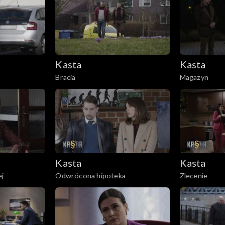
Kasta
Kasta
Bracia
Magazyn
Kasta
Kasta
j
Odwrócona hipoteka
Zlecenie