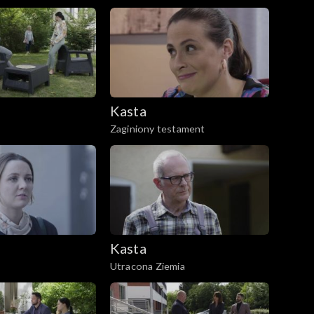
Kasta
Zaginiony testament
Kasta
Utracona Ziemia