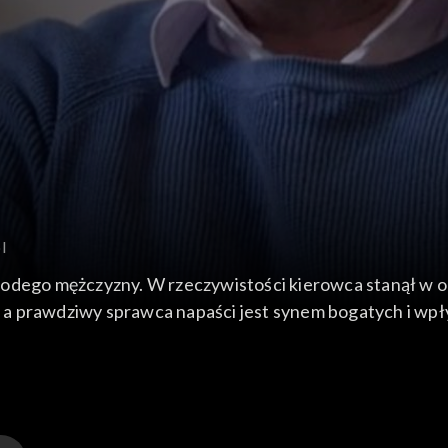
l
łodego mężczyzny. W rzeczywistości kierowca stanął w o
 a prawdziwy sprawca napaści jest synem bogatych i wp