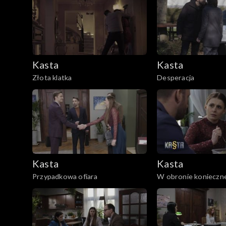
Kasta
Kasta
Złota klatka
Desperacja
Kasta
Kasta
Przypadkowa ofiara
W obronie konieczne