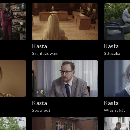
Kasta
Kasta
Szantażowani
Stłuczka
Kasta
Kasta
Spowiedź
Własny kąt