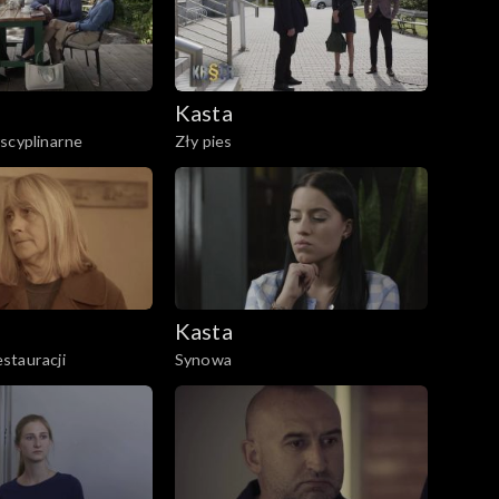
Kasta
scyplinarne
Zły pies
Kasta
stauracji
Synowa