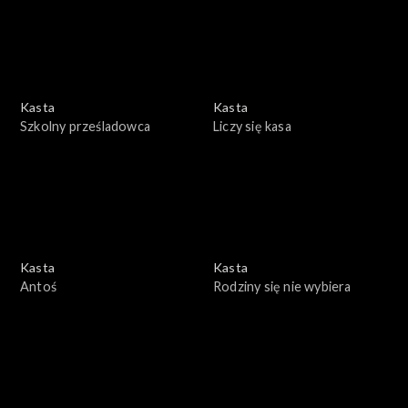
Kasta
Kasta
Szkolny prześladowca
Liczy się kasa
Kasta
Kasta
Antoś
Rodziny się nie wybiera