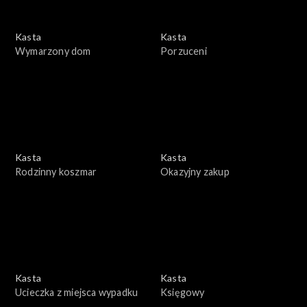
Kasta
Kasta
Wymarzony dom
Porzuceni
Kasta
Kasta
Rodzinny koszmar
Okazyjny zakup
Kasta
Kasta
Ucieczka z miejsca wypadku
Księgowy