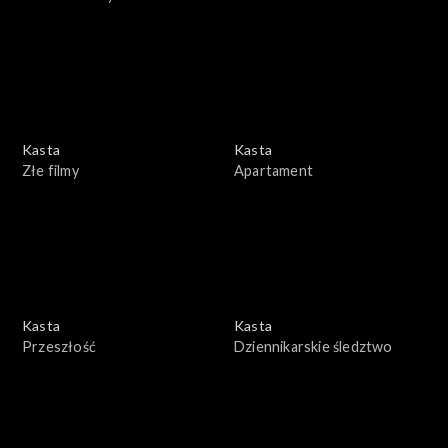
Kasta
Kasta
Złe filmy
Apartament
Kasta
Kasta
Przeszłość
Dziennikarskie śledztwo