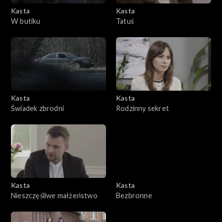
Kasta
Kasta
W butiku
Tatuś
Kasta
Kasta
Świadek zbrodni
Rodzinny sekret
Kasta
Kasta
Nieszczęśliwe małżeństwo
Bezbronne