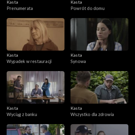
Kasta
Kasta
Prenumerata
Powrót do domu
Kasta
Kasta
Wypadek w restauracji
Synowa
Kasta
Kasta
Wyciąg z banku
Wszystko dla zdrowia