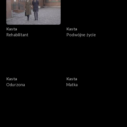
Kasta
Kasta
Rehabilitant
Podwójne życie
Kasta
Kasta
Odurzona
Matka