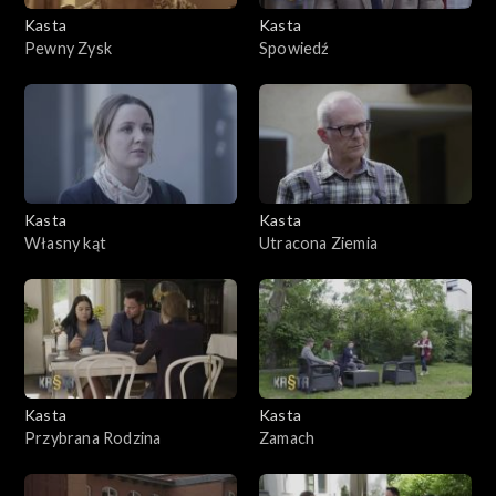
Kasta
Kasta
Pewny Zysk
Spowiedź
Kasta
Kasta
Własny kąt
Utracona Ziemia
Kasta
Kasta
Przybrana Rodzina
Zamach