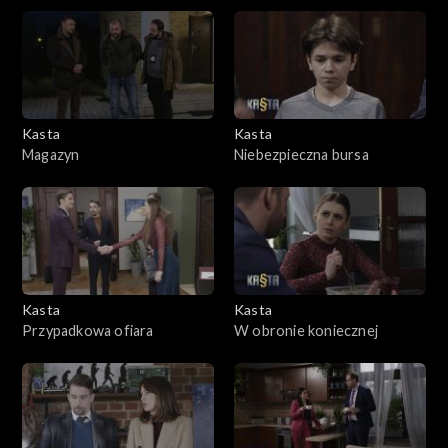
Kasta
Kasta
Magazyn
Niebezpieczna bursa
Kasta
Kasta
Przypadkowa ofiara
W obronie koniecznej