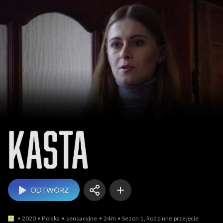
Kasta
ODTWÓRZ
2020
Polska
sensacyjne
24m
Sezon 1, Rodzinne przejęcie