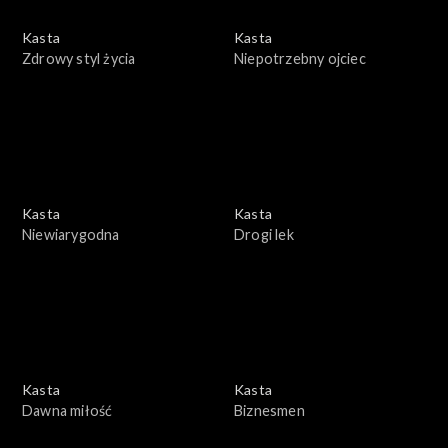
Kasta
Kasta
Zdrowy styl życia
Niepotrzebny ojciec
Kasta
Kasta
Niewiarygodna
Drogi lek
Kasta
Kasta
Dawna miłość
Biznesmen