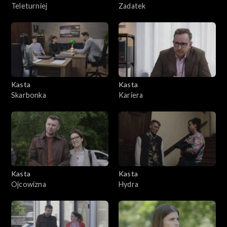
Teleturniej
Zadatek
Kasta
Kasta
Skarbonka
Kariera
Kasta
Kasta
Ojcowizna
Hydra