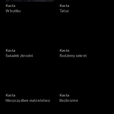
Kasta
Kasta
W butiku
Tatuś
Kasta
Kasta
Świadek zbrodni
Rodzinny sekret
Kasta
Kasta
Nieszczęśliwe małżeństwo
Bezbronne