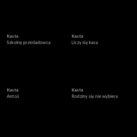
Kasta
Kasta
Szkolny prześladowca
Liczy się kasa
Kasta
Kasta
Antoś
Rodziny się nie wybiera