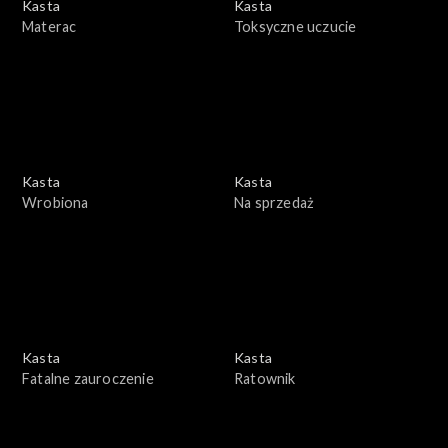
Kasta
Kasta
Materac
Toksyczne uczucie
Kasta
Kasta
Wrobiona
Na sprzedaż
Kasta
Kasta
Fatalne zauroczenie
Ratownik