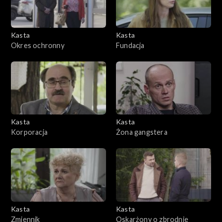
Kasta
Kasta
Okres ochronny
Fundacja
Kasta
Kasta
Korporacja
Żona gangstera
Kasta
Kasta
Zmiennik
Oskarżony o zbrodnie