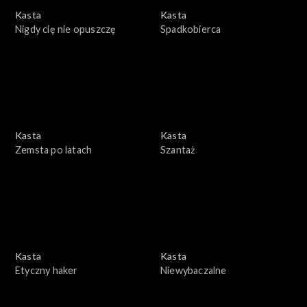
Kasta
Kasta
Nigdy cię nie opuszczę
Spadkobierca
Kasta
Kasta
Zemsta po latach
Szantaż
Kasta
Kasta
Etyczny haker
Niewybaczalne