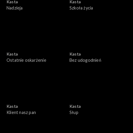
Kasta
Kasta
Nadzieja
Szkoła życia
Kasta
Kasta
Ostatnie oskarżenie
Bez udogodnień
Kasta
Kasta
Klient nasz pan
Słup