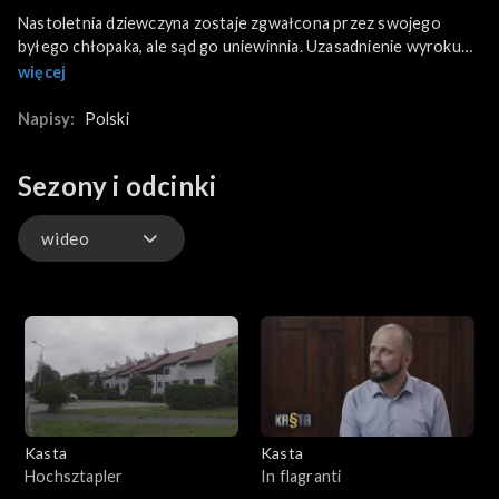
Nastoletnia dziewczyna zostaje zgwałcona przez swojego
byłego chłopaka, ale sąd go uniewinnia. Uzasadnienie wyroku
jest oburzające dla ofiary i jej rodziców. Okazuje się, że sprawca
więcej
jest synem bogatej biznesmenki i radcy prawnego.
Napisy:
Polski
Sezony i odcinki
wideo
wideo
Kasta
Kasta
Hochsztapler
In flagranti