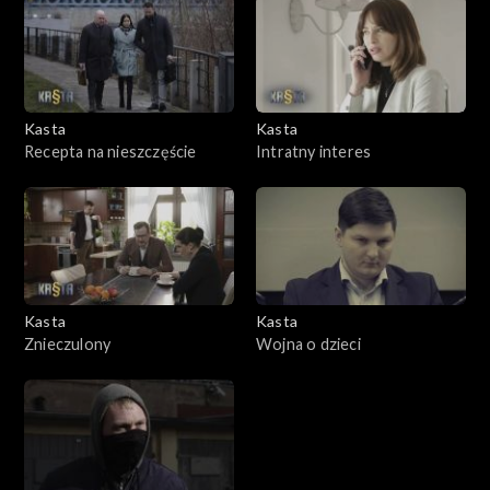
Kasta
Kasta
Recepta na nieszczęście
Intratny interes
Kasta
Kasta
Znieczulony
Wojna o dzieci