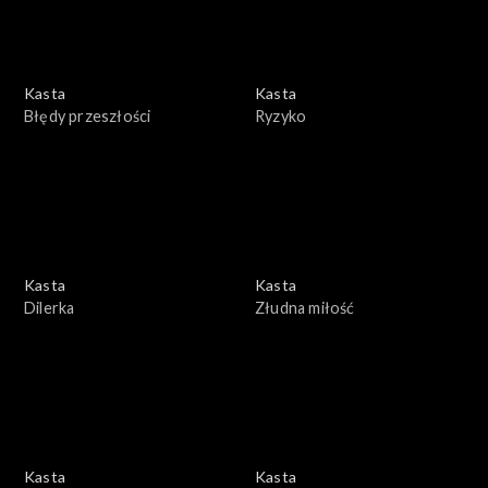
Kasta
Kasta
Błędy przeszłości
Ryzyko
Kasta
Kasta
Dilerka
Złudna miłość
Kasta
Kasta