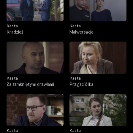
Kasta
Kasta
Kradzież
Malwersacje
Kasta
Kasta
Za zamkniętymi drzwiami
Przyjaciółka
Kasta
Kasta