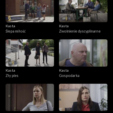
Kasta
Kasta
Ślepa miłość
Zwolnienie dyscyplinarne
Kasta
Kasta
Zły pies
Gospodarka