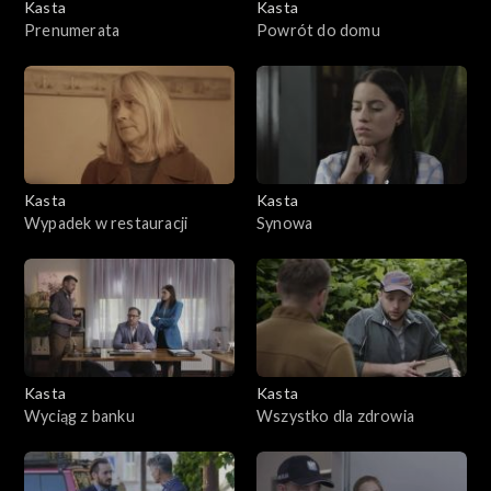
Kasta
Kasta
Prenumerata
Powrót do domu
Kasta
Kasta
Wypadek w restauracji
Synowa
Kasta
Kasta
Wyciąg z banku
Wszystko dla zdrowia