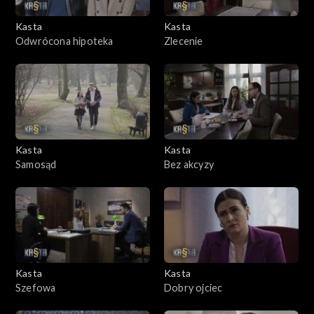
Kasta
Kasta
Odwrócona hipoteka
Zlecenie
Kasta
Kasta
Samosąd
Bez akcyzy
Kasta
Kasta
Szefowa
Dobry ojciec