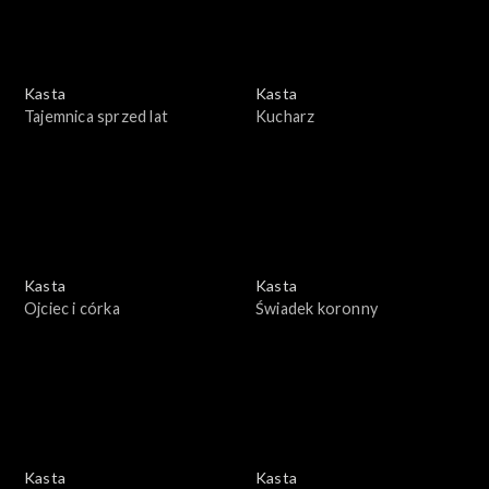
Kasta
Kasta
Tajemnica sprzed lat
Kucharz
Kasta
Kasta
Ojciec i córka
Świadek koronny
Kasta
Kasta