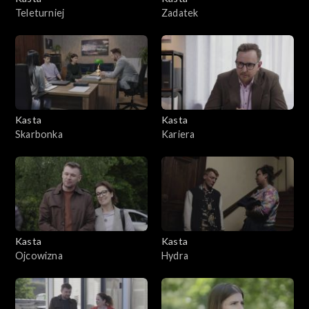
Teleturniej
Zadatek
Kasta
Kasta
Skarbonka
Kariera
Kasta
Kasta
Ojcowizna
Hydra