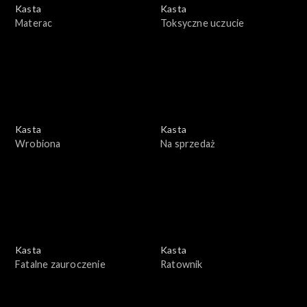
Kasta
Kasta
Materac
Toksyczne uczucie
Kasta
Kasta
Wrobiona
Na sprzedaż
Kasta
Kasta
Fatalne zauroczenie
Ratownik