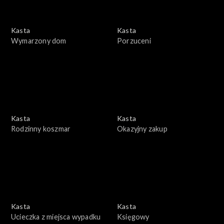
Kasta
Kasta
Wymarzony dom
Porzuceni
Kasta
Kasta
Rodzinny koszmar
Okazyjny zakup
Kasta
Kasta
Ucieczka z miejsca wypadku
Księgowy