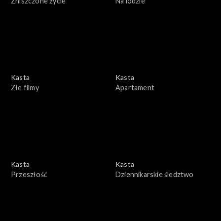
Zniszczone życie
Na lodzie
Kasta
Kasta
Złe filmy
Apartament
Kasta
Kasta
Przeszłość
Dziennikarskie śledztwo