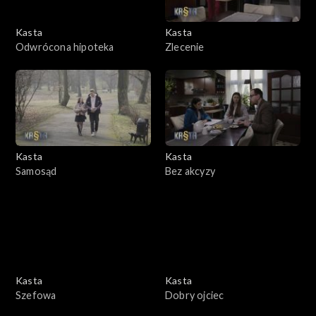
Kasta
Kasta
Odwrócona hipoteka
Zlecenie
Kasta
Kasta
Samosąd
Bez akcyzy
Kasta
Kasta
Szefowa
Dobry ojciec