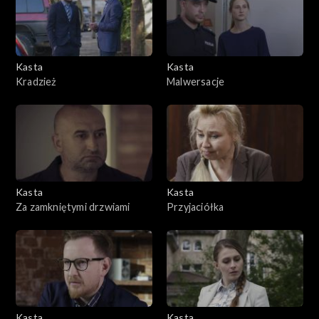
Kasta
Kasta
Kradzież
Malwersacje
Kasta
Kasta
Za zamkniętymi drzwiami
Przyjaciółka
Kasta
Kasta