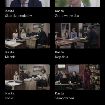
Kasta
Kasta
Ślub dla pieniędzy
Gra o wszystko
Kasta
Kasta
Matnia
Kopalnia
Kasta
Kasta
Idole
Samoobrona