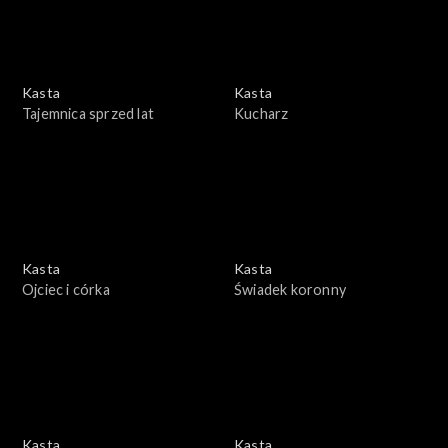
Kasta
Kasta
Tajemnica sprzed lat
Kucharz
Kasta
Kasta
Ojciec i córka
Świadek koronny
Kasta
Kasta