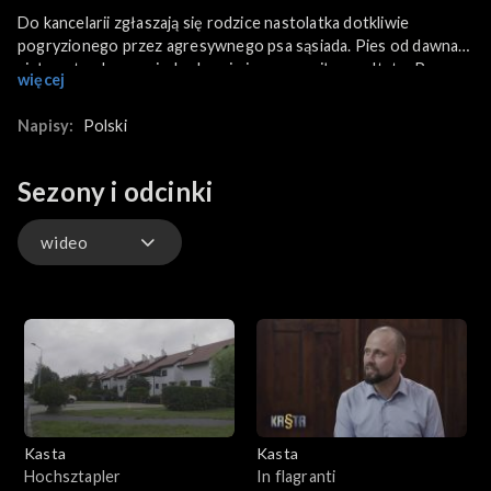
Do kancelarii zgłaszają się rodzice nastolatka dotkliwie
pogryzionego przez agresywnego psa sąsiada. Pies od dawna
siał postrach na wsi, ale skargi nie przynosiły rezultatu. Pozew
więcej
rodziny zostaje oddalony
Napisy:
Polski
Sezony i odcinki
wideo
wideo
Kasta
Kasta
Hochsztapler
In flagranti