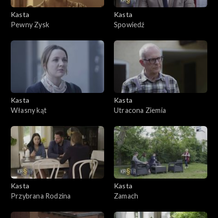
Kasta
Kasta
Pewny Zysk
Spowiedź
Kasta
Kasta
Własny kąt
Utracona Ziemia
Kasta
Kasta
Przybrana Rodzina
Zamach