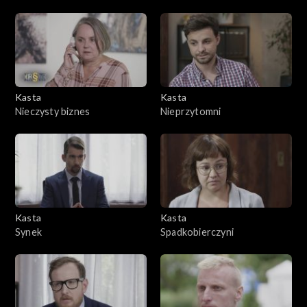
Kasta
Kasta
Nieczysty biznes
Nieprzytomni
Kasta
Kasta
Synek
Spadkobierczyni