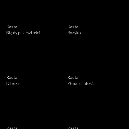
Kasta
Kasta
Błędy przeszłości
Ryzyko
Kasta
Kasta
Dilerka
Złudna miłość
Kasta
Kasta