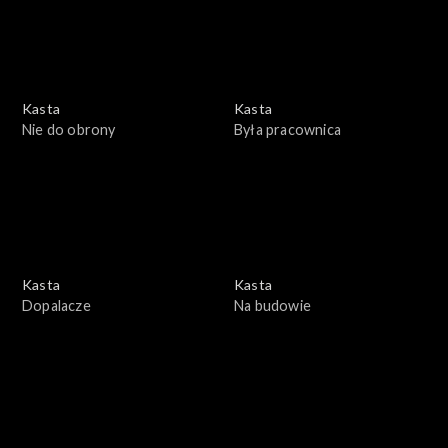
Kasta
Kasta
Nie do obrony
Była pracownica
Kasta
Kasta
Dopalacze
Na budowie