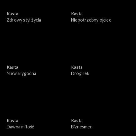
Kasta
Kasta
Zdrowy styl życia
Niepotrzebny ojciec
Kasta
Kasta
Niewiarygodna
Drogi lek
Kasta
Kasta
Dawna miłość
Biznesmen