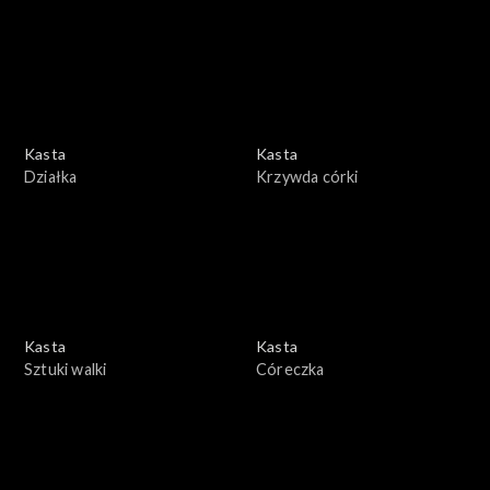
Kasta
Kasta
Działka
Krzywda córki
Kasta
Kasta
Sztuki walki
Córeczka