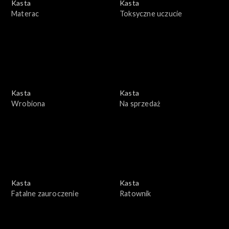
Kasta
Kasta
Materac
Toksyczne uczucie
Kasta
Kasta
Wrobiona
Na sprzedaż
Kasta
Kasta
Fatalne zauroczenie
Ratownik