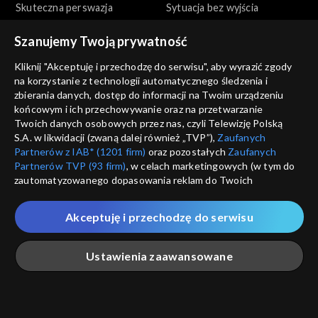
Skuteczna perswazja
Sytuacja bez wyjścia
Szanujemy Twoją prywatność
Kliknij "Akceptuję i przechodzę do serwisu", aby wyrazić zgody
na korzystanie z technologii automatycznego śledzenia i
zbierania danych, dostęp do informacji na Twoim urządzeniu
końcowym i ich przechowywanie oraz na przetwarzanie
Kasta
Kasta
Twoich danych osobowych przez nas, czyli Telewizję Polską
Wszystko zostaje w rodzinie
Zadłużenie
S.A. w likwidacji (zwaną dalej również „TVP”),
Zaufanych
Partnerów z IAB* (1201 firm)
oraz pozostałych
Zaufanych
Partnerów TVP (93 firm)
, w celach marketingowych (w tym do
zautomatyzowanego dopasowania reklam do Twoich
zainteresowań i mierzenia ich skuteczności) i pozostałych,
które wskazujemy poniżej, a także zgody na udostępnianie
Akceptuję i przechodzę do serwisu
przez nas identyfikatora PPID do Google.
Kasta
Kasta
Twoje dane osobowe zbierane podczas odwiedzania przez
Ustawienia zaawansowane
Hejt
Niewinna
Ciebie naszych
poszczególnych serwisów
zwanych dalej
„Portalem”, w tym informacje zapisywane za pomocą
technologii takich jak: pliki cookie, sygnalizatory WWW lub
innych podobnych technologii umożliwiających świadczenie
Główna
Szukaj
Moja lista
Na żywo
Więcej
dopasowanych i bezpiecznych usług, personalizację treści