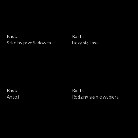
Kasta
Kasta
Szkolny prześladowca
Liczy się kasa
Kasta
Kasta
Antoś
Rodziny się nie wybiera