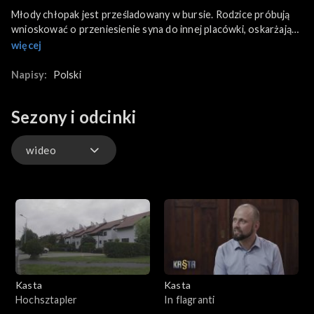
Młody chłopak jest prześladowany w bursie. Rodzice próbują
wnioskować o przeniesienie syna do innej placówki, oskarżają
także dyrektora bursy o zaniedbania, ale bezskutecznie.
więcej
Napisy:
Polski
Sezony i odcinki
wideo
wideo
Kasta
Kasta
Hochsztapler
In flagranti