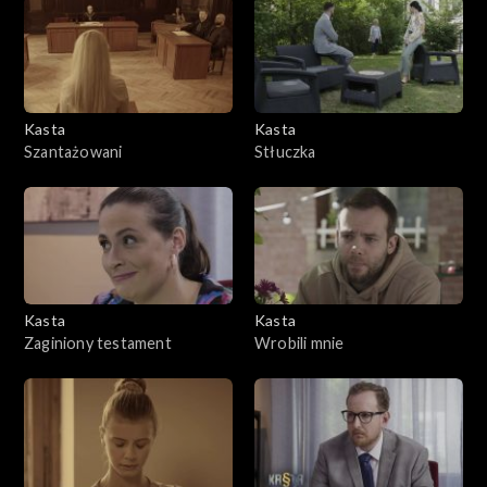
Kasta
Kasta
Szantażowani
Stłuczka
Kasta
Kasta
Zaginiony testament
Wrobili mnie