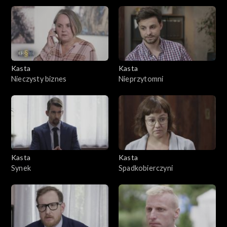
Kasta
Kasta
Nieczysty biznes
Nieprzytomni
Kasta
Kasta
Synek
Spadkobierczyni