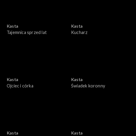
Kasta
Kasta
Tajemnica sprzed lat
Kucharz
Kasta
Kasta
Ojciec i córka
Świadek koronny
Kasta
Kasta