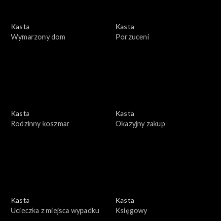
Kasta
Kasta
Wymarzony dom
Porzuceni
Kasta
Kasta
Rodzinny koszmar
Okazyjny zakup
Kasta
Kasta
Ucieczka z miejsca wypadku
Księgowy