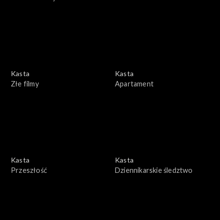
Kasta
Kasta
Złe filmy
Apartament
Kasta
Kasta
Przeszłość
Dziennikarskie śledztwo