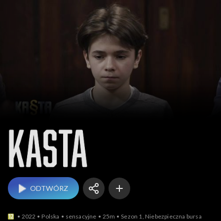
Kasta
ODTWÓRZ
2022
Polska
sensacyjne
25m
Sezon 1, Niebezpieczna bursa