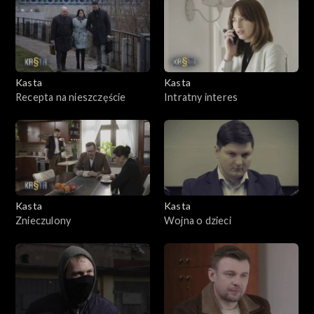
Kasta
Kasta
Recepta na nieszczęście
Intratny interes
Kasta
Kasta
Znieczulony
Wojna o dzieci