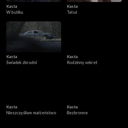
Kasta
Kasta
W butiku
Tatuś
Kasta
Kasta
Świadek zbrodni
Rodzinny sekret
Kasta
Kasta
Nieszczęśliwe małżeństwo
Bezbronne