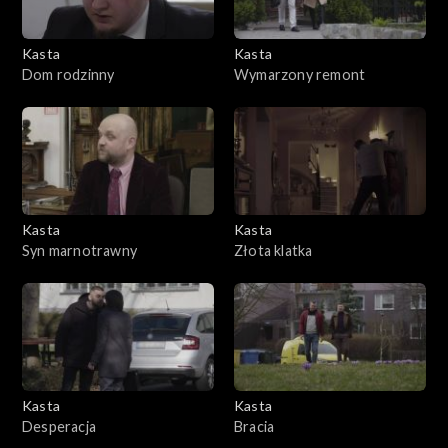
Kasta
Kasta
Dom rodzinny
Wymarzony remont
Kasta
Kasta
Syn marnotrawny
Złota klatka
Kasta
Kasta
Desperacja
Bracia