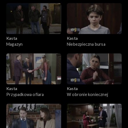
Kasta
Kasta
Magazyn
Niebezpieczna bursa
Kasta
Kasta
Przypadkowa ofiara
W obronie koniecznej