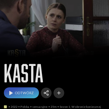
Kasta
ODTWÓRZ
2022
Polska
sensacyjne
25m
Sezon 1, W obronie koniecznej