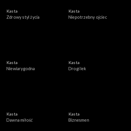
Kasta
Kasta
Zdrowy styl życia
Niepotrzebny ojciec
Kasta
Kasta
Niewiarygodna
Drogi lek
Kasta
Kasta
Dawna miłość
Biznesmen