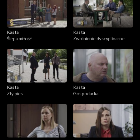
Kasta
Kasta
Ślepa miłość
Zwolnienie dyscyplinarne
Kasta
Kasta
Zły pies
Gospodarka