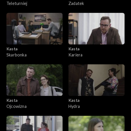
Teleturniej
Zadatek
Kasta
Kasta
Skarbonka
Kariera
Kasta
Kasta
Ojcowizna
Hydra