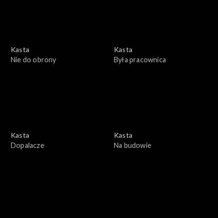
Kasta
Kasta
Nie do obrony
Była pracownica
Kasta
Kasta
Dopalacze
Na budowie