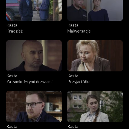
Kasta
Kasta
Kradzież
Malwersacje
Kasta
Kasta
Za zamkniętymi drzwiami
Przyjaciółka
Kasta
Kasta