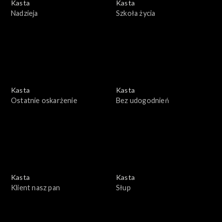
Kasta
Kasta
Nadzieja
Szkoła życia
Kasta
Kasta
Ostatnie oskarżenie
Bez udogodnień
Kasta
Kasta
Klient nasz pan
Słup