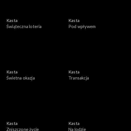
Kasta
Kasta
Świąteczna loteria
Pod wpływem
Kasta
Kasta
Świetna okazja
Transakcja
Kasta
Kasta
Zniszczone życie
Na lodzie