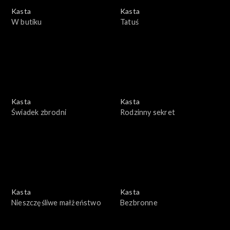
Kasta
Kasta
W butiku
Tatuś
Kasta
Kasta
Świadek zbrodni
Rodzinny sekret
Kasta
Kasta
Nieszczęśliwe małżeństwo
Bezbronne