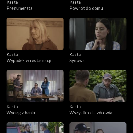
Kasta
Kasta
Prenumerata
Powrót do domu
Kasta
Kasta
Wypadek w restauracji
Synowa
Kasta
Kasta
Wyciąg z banku
Wszystko dla zdrowia