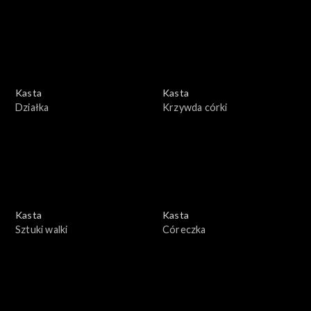
Kasta
Kasta
Działka
Krzywda córki
Kasta
Kasta
Sztuki walki
Córeczka