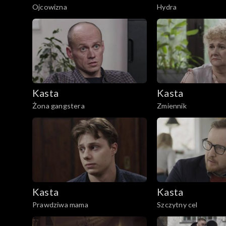
Ojcowizna
Hydra
Kasta
Kasta
Żona gangstera
Zmiennik
Kasta
Kasta
Prawdziwa mama
Szczytny cel