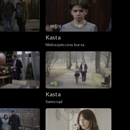
Kasta
Niebezpieczna bursa
Kasta
Samosąd