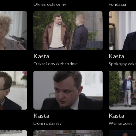
Okres ochronny
Fundacja
Kasta
Kasta
Oskarżony o zbrodnie
Spokojny zak
Kasta
Kasta
Dom rodzinny
Wymarzony r