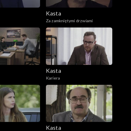
Kasta
Za zamkniętymi drzwiami
Kasta
Kariera
Kasta