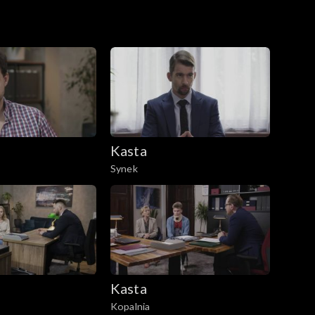
Kasta
Synek
Kasta
Kopalnia