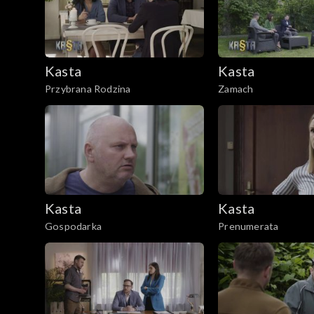
Kasta
Kasta
Przybrana Rodzina
Zamach
Kasta
Kasta
Gospodarka
Prenumerata