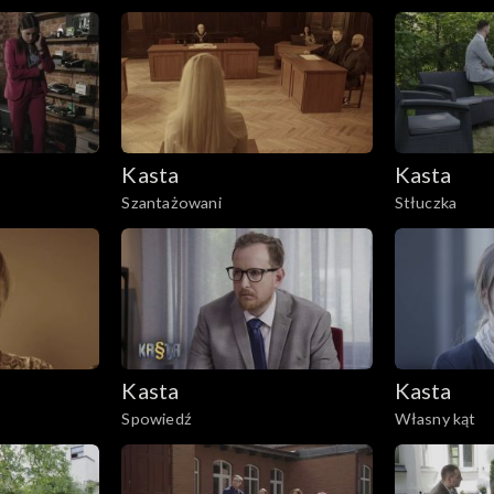
Kasta
Kasta
Szantażowani
Stłuczka
Kasta
Kasta
Spowiedź
Własny kąt