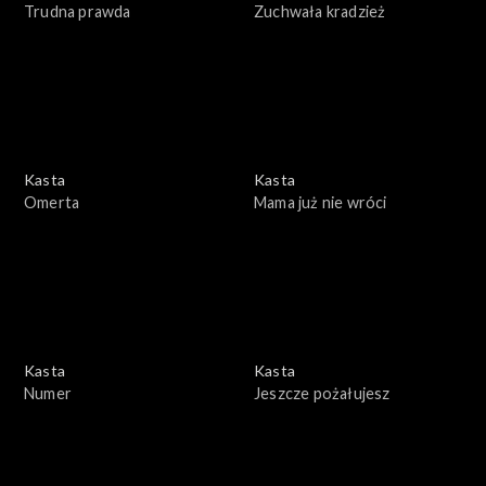
Trudna prawda
Zuchwała kradzież
Kasta
Kasta
Omerta
Mama już nie wróci
Kasta
Kasta
Numer
Jeszcze pożałujesz