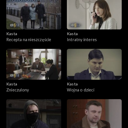
Kasta
Kasta
Recepta na nieszczęście
Intratny interes
Kasta
Kasta
Znieczulony
Wojna o dzieci