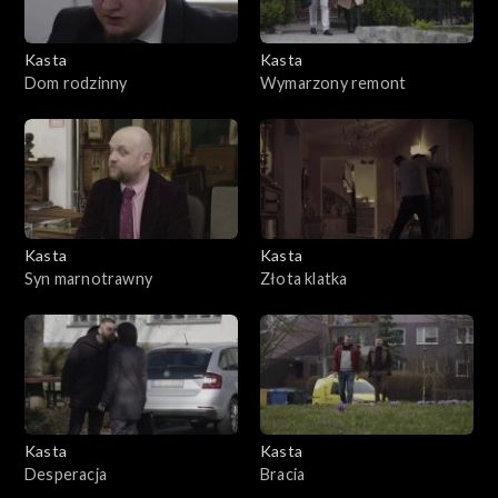
Kasta
Kasta
Dom rodzinny
Wymarzony remont
Kasta
Kasta
Syn marnotrawny
Złota klatka
Kasta
Kasta
Desperacja
Bracia