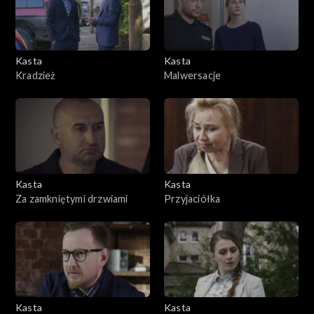
Kasta
Kasta
Kradzież
Malwersacje
Kasta
Kasta
Za zamkniętymi drzwiami
Przyjaciółka
Kasta
Kasta