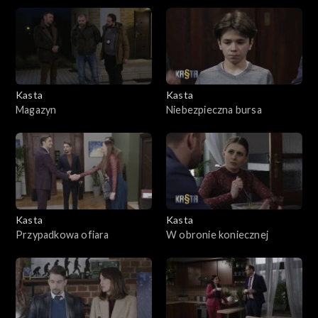
Kasta
Kasta
Magazyn
Niebezpieczna bursa
Kasta
Kasta
Przypadkowa ofiara
W obronie koniecznej