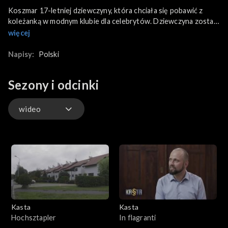
Koszmar 17-letniej dziewczyny, która chciała się pobawić z
koleżanką w modnym klubie dla celebrytów. Dziewczyna została
zgwałcona przez znanego aktora. Jest w ciąży, a sprawca na
więcej
wolności. Policja tuszuje ślady.
Napisy:
Polski
Sezony i odcinki
wideo
wideo
Kasta
Kasta
Hochsztapler
In flagranti