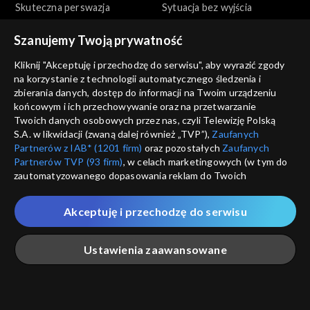
Skuteczna perswazja
Sytuacja bez wyjścia
Szanujemy Twoją prywatność
Kliknij "Akceptuję i przechodzę do serwisu", aby wyrazić zgody
na korzystanie z technologii automatycznego śledzenia i
zbierania danych, dostęp do informacji na Twoim urządzeniu
końcowym i ich przechowywanie oraz na przetwarzanie
Kasta
Kasta
Twoich danych osobowych przez nas, czyli Telewizję Polską
Wszystko zostaje w rodzinie
Zadłużenie
S.A. w likwidacji (zwaną dalej również „TVP”),
Zaufanych
Partnerów z IAB* (1201 firm)
oraz pozostałych
Zaufanych
Partnerów TVP (93 firm)
, w celach marketingowych (w tym do
zautomatyzowanego dopasowania reklam do Twoich
zainteresowań i mierzenia ich skuteczności) i pozostałych,
które wskazujemy poniżej, a także zgody na udostępnianie
Akceptuję i przechodzę do serwisu
przez nas identyfikatora PPID do Google.
Kasta
Kasta
Twoje dane osobowe zbierane podczas odwiedzania przez
Ustawienia zaawansowane
Hejt
Niewinna
Ciebie naszych
poszczególnych serwisów
zwanych dalej
„Portalem”, w tym informacje zapisywane za pomocą
technologii takich jak: pliki cookie, sygnalizatory WWW lub
innych podobnych technologii umożliwiających świadczenie
Główna
Szukaj
Moja lista
Na żywo
Więcej
dopasowanych i bezpiecznych usług, personalizację treści