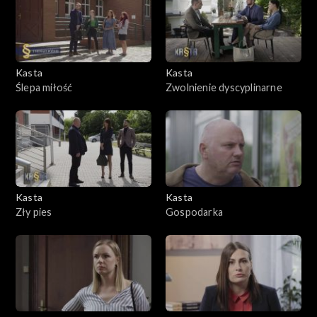
Kasta
Kasta
Ślepa miłość
Zwolnienie dyscyplinarne
Kasta
Kasta
Zły pies
Gospodarka