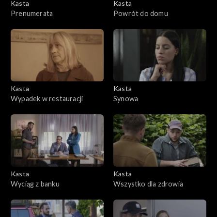
Kasta
Kasta
Prenumerata
Powrót do domu
Kasta
Kasta
Wypadek w restauracji
Synowa
Kasta
Kasta
Wyciąg z banku
Wszystko dla zdrowia