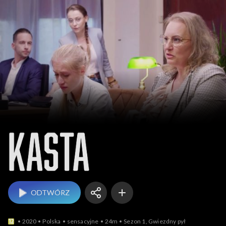
Kasta
ODTWÓRZ
2020
Polska
sensacyjne
24m
Sezon 1, Gwiezdny pył