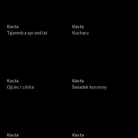
Kasta
Kasta
Tajemnica sprzed lat
Kucharz
Kasta
Kasta
Ojciec i córka
Świadek koronny
Kasta
Kasta