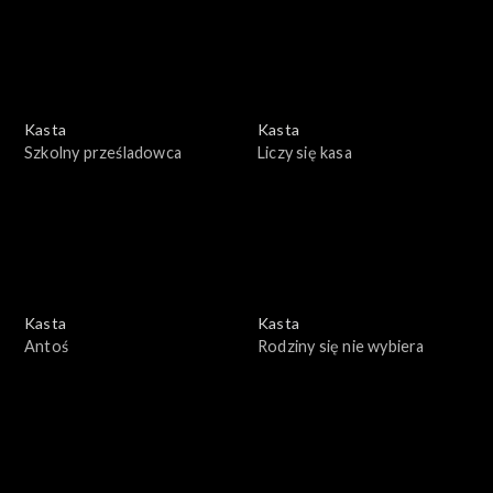
Kasta
Kasta
Szkolny prześladowca
Liczy się kasa
Kasta
Kasta
Antoś
Rodziny się nie wybiera