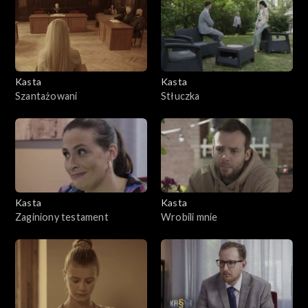
Kasta
Kasta
Szantażowani
Stłuczka
Kasta
Kasta
Zaginiony testament
Wrobili mnie