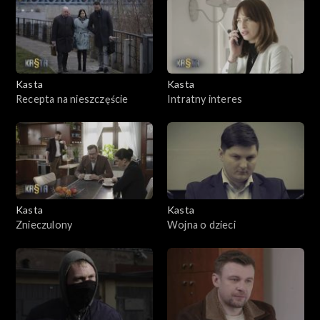
Kasta
Kasta
Recepta na nieszczęście
Intratny interes
Kasta
Kasta
Znieczulony
Wojna o dzieci