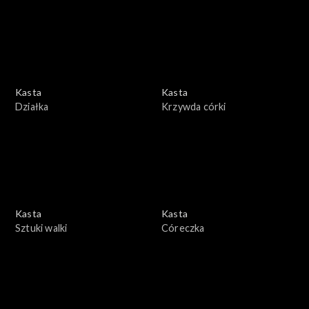
Kasta
Kasta
Działka
Krzywda córki
Kasta
Kasta
Sztuki walki
Córeczka