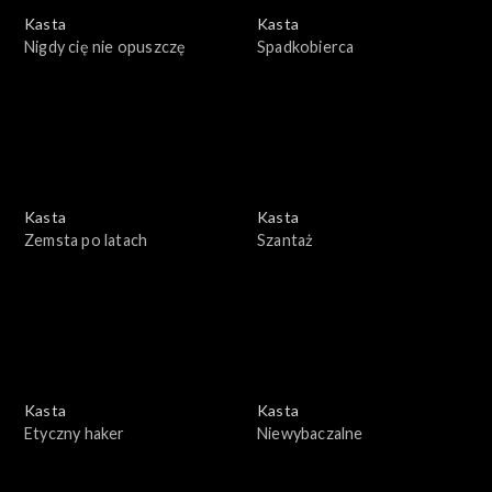
Kasta
Kasta
Nigdy cię nie opuszczę
Spadkobierca
Kasta
Kasta
Zemsta po latach
Szantaż
Kasta
Kasta
Etyczny haker
Niewybaczalne