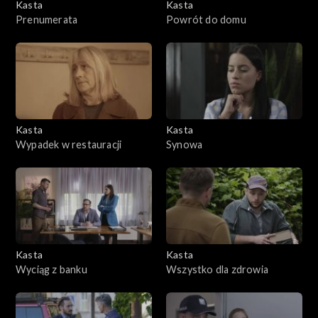
Kasta
Kasta
Prenumerata
Powrót do domu
Kasta
Kasta
Wypadek w restauracji
Synowa
Kasta
Kasta
Wyciąg z banku
Wszystko dla zdrowia