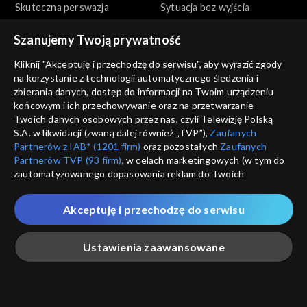
Skuteczna perswazja
Sytuacja bez wyjścia
Szanujemy Twoją prywatność
Kliknij "Akceptuję i przechodzę do serwisu", aby wyrazić zgody
na korzystanie z technologii automatycznego śledzenia i
zbierania danych, dostęp do informacji na Twoim urządzeniu
końcowym i ich przechowywanie oraz na przetwarzanie
Kasta
Kasta
Twoich danych osobowych przez nas, czyli Telewizję Polską
Wszystko zostaje w rodzinie
Zadłużenie
S.A. w likwidacji (zwaną dalej również „TVP”),
Zaufanych
Partnerów z IAB* (1201 firm)
oraz pozostałych
Zaufanych
Partnerów TVP (93 firm)
, w celach marketingowych (w tym do
zautomatyzowanego dopasowania reklam do Twoich
zainteresowań i mierzenia ich skuteczności) i pozostałych,
które wskazujemy poniżej, a także zgody na udostępnianie
Akceptuję i przechodzę do serwisu
przez nas identyfikatora PPID do Google.
Kasta
Kasta
Twoje dane osobowe zbierane podczas odwiedzania przez
Ustawienia zaawansowane
Hejt
Niewinna
Ciebie naszych
poszczególnych serwisów
zwanych dalej
„Portalem”, w tym informacje zapisywane za pomocą
technologii takich jak: pliki cookie, sygnalizatory WWW lub
innych podobnych technologii umożliwiających świadczenie
Główna
Szukaj
Moja lista
Na żywo
Więcej
dopasowanych i bezpiecznych usług, personalizację treści