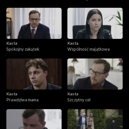
Kasta
Kasta
Spokojny zakątek
Wspólność majątkowa
Kasta
Kasta
Prawdziwa mama
Szczytny cel