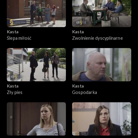
Kasta
Kasta
Ślepa miłość
Zwolnienie dyscyplinarne
Kasta
Kasta
Zły pies
Gospodarka