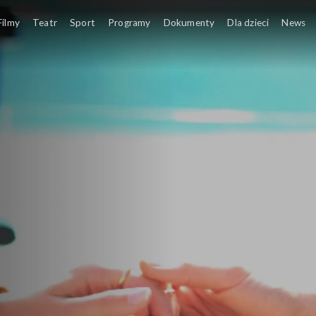
Filmy
Teatr
Sport
Programy
Dokumenty
Dla dzieci
News