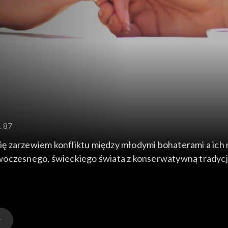
. 87
 się zarzewiem konfliktu między młodymi bohaterami a ich 
woczesnego, świeckiego świata z konserwatywną tradycją
 próbę.