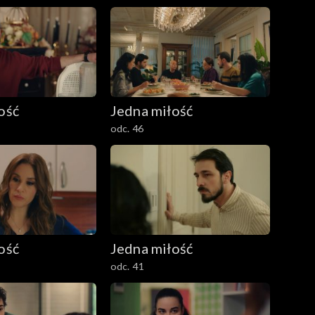
ość
Jedna miłość
odc. 46
ość
Jedna miłość
odc. 41