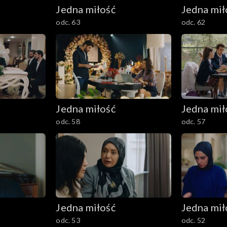
Jedna miłość
Jedna mił
odc. 63
odc. 62
Jedna miłość
Jedna mił
odc. 58
odc. 57
Jedna miłość
Jedna mił
odc. 53
odc. 52