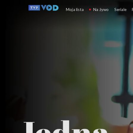
Jedna miłość
Moja lista
Na żywo
Seriale