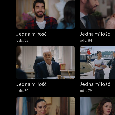
Jedna miłość
Jedna miłość
odc. 85
odc. 84
Jedna miłość
Jedna miłość
odc. 80
odc. 79