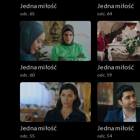
Jedna miłość
Jedna miłość
odc. 65
odc. 64
Jedna miłość
Jedna miłość
odc. 60
odc. 59
Jedna miłość
Jedna miłość
odc. 55
odc. 54