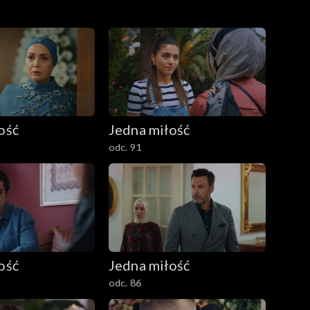
ość
Jedna miłość
odc. 91
ość
Jedna miłość
odc. 86