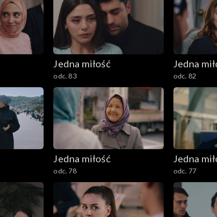
Jedna miłość
Jedna mił
odc. 83
odc. 82
Jedna miłość
Jedna mił
odc. 78
odc. 77