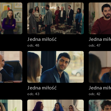
Jedna miłość
Jedna mił
odc. 48
odc. 47
Jedna miłość
Jedna mił
odc. 43
odc. 42