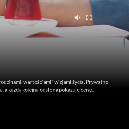
rodzinami, wartościami i wizjami życia. Prywatne
, a każda kolejna odsłona pokazuje cenę