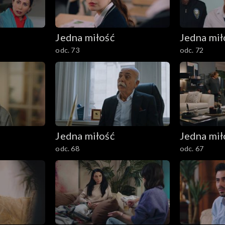
Jedna miłość
Jedna mił
odc. 73
odc. 72
Jedna miłość
Jedna mił
odc. 68
odc. 67