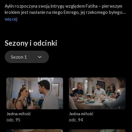
Aylin rozpoczyna swoją intrygę względem Fatiha – pierwszym
krokiem jest nasłanie na niego Emrego, jej rzekomego byłego
narzeczonego. Tymczasem Umut w dniu zaręczyn z Nursemą
więcej
odbywa poważną rozmowę z Abdullahem. Wieczorem dochodzi
do uroczystości w domu Ünalów.
Sezony i odcinki
Sezon 1
Sezon 2
Sezon 1
Jedna miłość
Jedna miłość
odc. 95
odc. 94