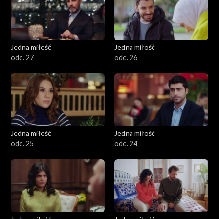
Jedna miłość
Jedna miłość
odc. 27
odc. 26
Jedna miłość
Jedna miłość
odc. 25
odc. 24