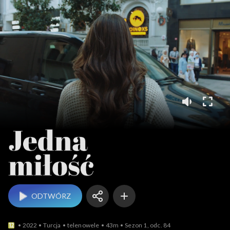
Jedna miłość
ODTWÓRZ
2022
Turcja
telenowele
43m
Sezon 1, odc. 84