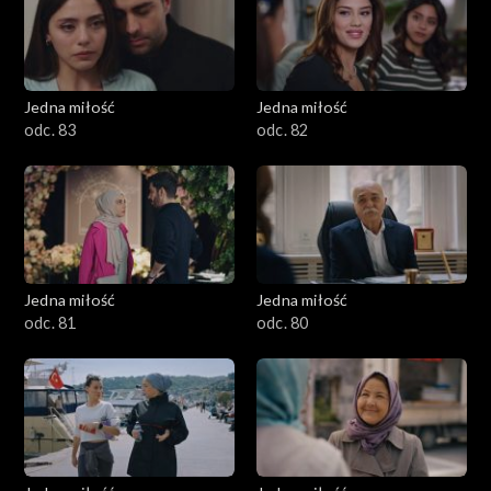
Jedna miłość
Jedna miłość
odc. 83
odc. 82
Jedna miłość
Jedna miłość
odc. 81
odc. 80