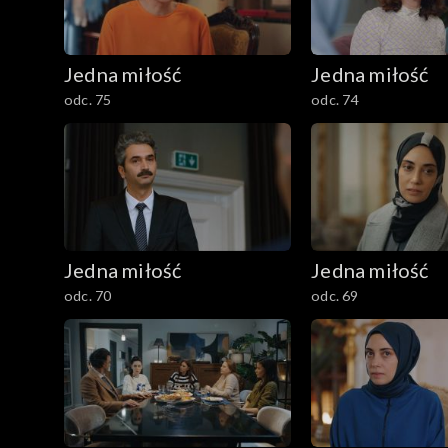
Jedna miłość
Jedna miłość
odc. 75
odc. 74
Jedna miłość
Jedna miłość
odc. 70
odc. 69