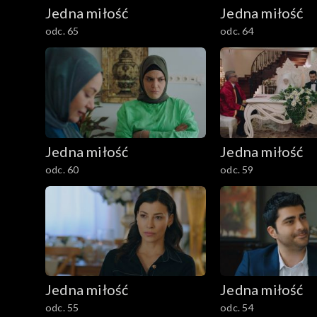
Jedna miłość
Jedna miłość
odc. 65
odc. 64
Jedna miłość
Jedna miłość
odc. 60
odc. 59
Jedna miłość
Jedna miłość
odc. 55
odc. 54