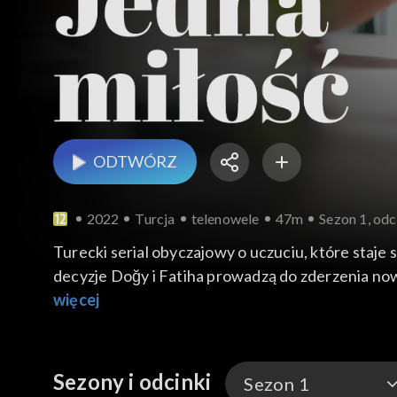
ODTWÓRZ
2022
Turcja
telenowele
47m
Sezon 1, odc
Turecki serial obyczajowy o uczuciu, które staje
decyzje Doğy i Fatiha prowadzą do zderzenia no
wyborów, kompromisów i miłości wystawionej na
więcej
Sezony i odcinki
Sezon 1