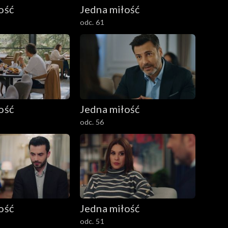
ość
Jedna miłość
odc. 61
ość
Jedna miłość
odc. 56
ość
Jedna miłość
odc. 51