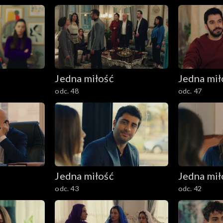
Jedna miłość
Jedna mił
odc. 48
odc. 47
Jedna miłość
Jedna mił
odc. 43
odc. 42