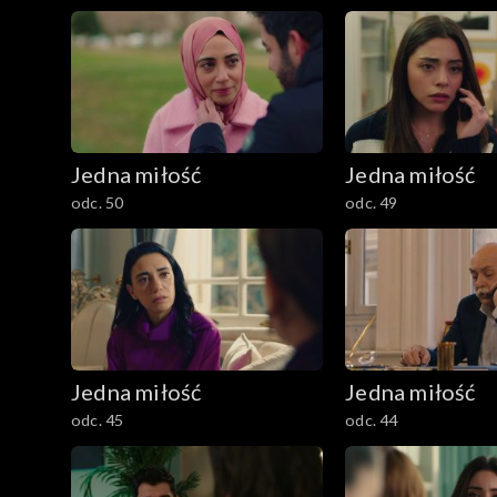
Jedna miłość
Jedna miłość
odc. 50
odc. 49
Jedna miłość
Jedna miłość
odc. 45
odc. 44