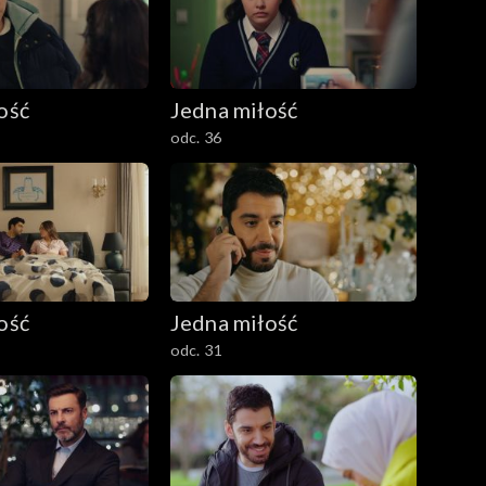
ość
Jedna miłość
odc. 36
ość
Jedna miłość
odc. 31