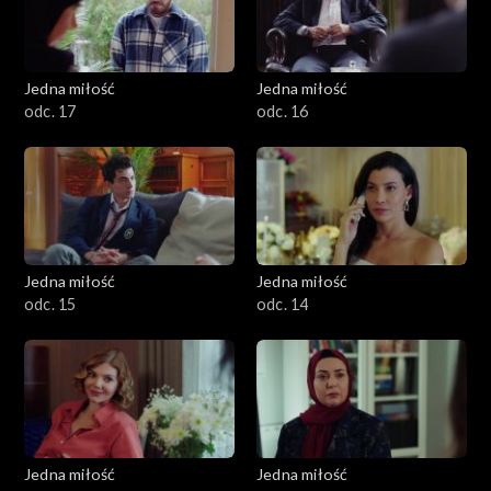
Jedna miłość
Jedna miłość
odc. 17
odc. 16
Jedna miłość
Jedna miłość
odc. 15
odc. 14
Jedna miłość
Jedna miłość