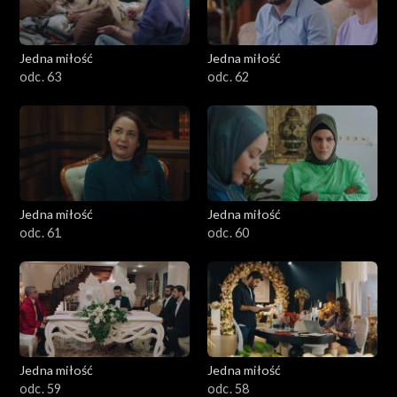
Jedna miłość
Jedna miłość
odc. 63
odc. 62
Jedna miłość
Jedna miłość
odc. 61
odc. 60
Jedna miłość
Jedna miłość
odc. 59
odc. 58