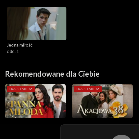
Jedna miłość
odc. 1
Rekomendowane dla Ciebie
PRAPREMIERA
PRAPREMIERA