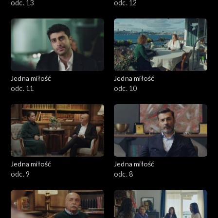
odc. 13
odc. 12
Jedna miłość
Jedna miłość
odc. 11
odc. 10
Jedna miłość
Jedna miłość
odc. 9
odc. 8