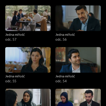
Jedna miłość
Jedna miłość
odc. 57
odc. 56
Jedna miłość
Jedna miłość
odc. 55
odc. 54