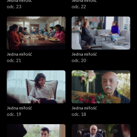
Jedna miłość
Jedna miłość
odc. 23
odc. 22
Jedna miłość
Jedna miłość
odc. 21
odc. 20
Jedna miłość
Jedna miłość
odc. 19
odc. 18