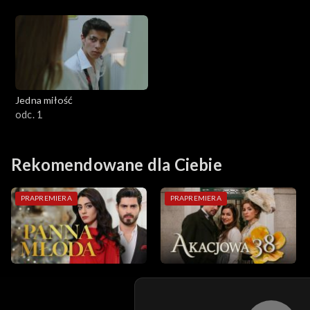
Jedna miłość
odc. 1
Rekomendowane dla Ciebie
PRAPREMIERA
PRAPREMIERA