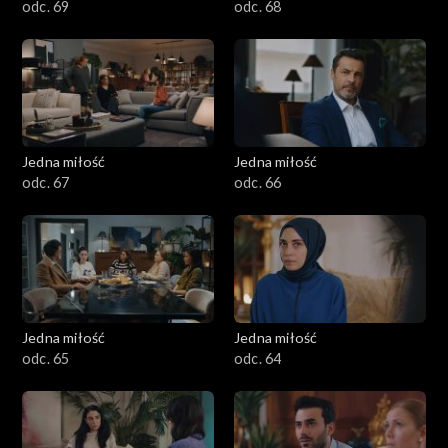
odc. 69
odc. 68
Jedna miłość
Jedna miłość
odc. 67
odc. 66
Jedna miłość
Jedna miłość
odc. 65
odc. 64