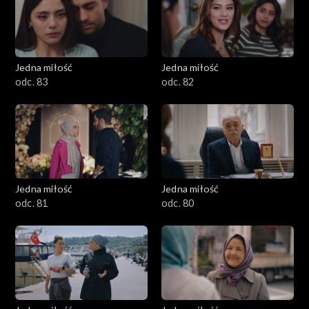
Jedna miłość
Jedna miłość
odc. 83
odc. 82
Jedna miłość
Jedna miłość
odc. 81
odc. 80