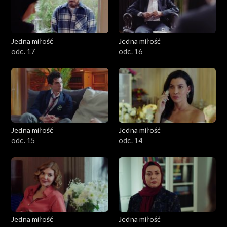
Jedna miłość
Jedna miłość
odc. 17
odc. 16
Jedna miłość
Jedna miłość
odc. 15
odc. 14
Jedna miłość
Jedna miłość