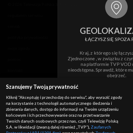
© 2026 Telewizja Polska S.A. w likwidacji
regulamin serwisu
cennik
GEOLOKALIZ
polityka prywatności
ŁĄCZYSZ SIĘ SPOZA 
moje zgody
Kraj, z którego się łączys
Zjednoczone , w związku z czy
pomoc
na platformie TVP VOD
nieodstępna. Sprawdź, które m
kontakt
obejrzeć.
voucher
Szanujemy Twoją prywatność
Nie pokazuj pon
dostępność
Kliknij "Akceptuję i przechodzę do serwisu", aby wyrazić zgody
na korzystanie z technologii automatycznego śledzenia i
informacje o dostawcy usług
ANULUJ
SP
zbierania danych, dostęp do informacji na Twoim urządzeniu
końcowym i ich przechowywanie oraz na przetwarzanie
Twoich danych osobowych przez nas, czyli Telewizję Polską
S.A. w likwidacji (zwaną dalej również „TVP”),
Zaufanych
Partnerów z IAB* (1201 firm)
oraz pozostałych
Zaufanych