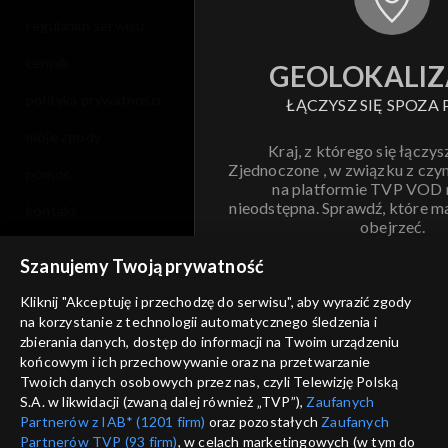
regulamin serwisu
cennik
GEOLOKALIZ
polityka prywatności
ŁĄCZYSZ SIĘ SPOZA 
moje zgody
Kraj, z którego się łączys
Zjednoczone , w związku z czy
pomoc
na platformie TVP VOD
nieodstępna. Sprawdź, które m
kontakt
obejrzeć.
voucher
Szanujemy Twoją prywatność
Nie pokazuj pon
dostępność
Kliknij "Akceptuję i przechodzę do serwisu", aby wyrazić zgody
informacje o dostawcy usług
na korzystanie z technologii automatycznego śledzenia i
ANULUJ
SP
zbierania danych, dostęp do informacji na Twoim urządzeniu
końcowym i ich przechowywanie oraz na przetwarzanie
Twoich danych osobowych przez nas, czyli Telewizję Polską
S.A. w likwidacji (zwaną dalej również „TVP”),
Zaufanych
Partnerów z IAB* (1201 firm)
oraz pozostałych
Zaufanych
Partnerów TVP (93 firm)
, w celach marketingowych (w tym do