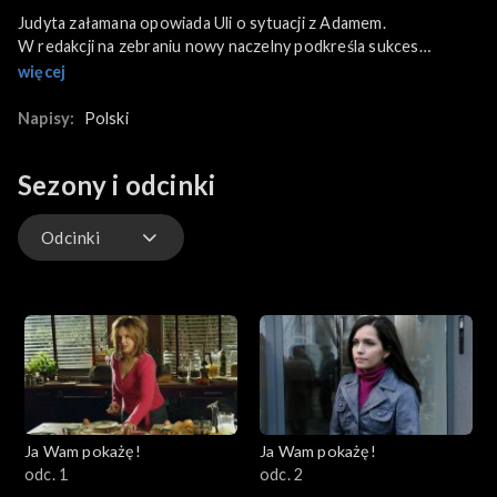
Judyta załamana opowiada Uli o sytuacji z Adamem.
W redakcji na zebraniu nowy naczelny podkreśla sukces
dodatku, jednak nie wspomina nic o tym, że był to pomysł
więcej
Judyty.
Napisy:
Polski
Judyta prosi Tosię, by odebrała ze szkoły Piotrusia. Ona jednak
Sezony i odcinki
daję młodemu klucze, a sama jedzie na spotkanie z ojcem. Po
pewnym czasie Judyta dostaje telefon z policji...
Odcinki
Eksiowi udaje się namówić Jolę na kawę. Nadzoruje też remont
jej mieszkania, obiecuje, że się poprawi. Czy Jola zgodzi się na
Odcinki
powrót męża?
Ja Wam pokażę!
Ja Wam pokażę!
odc. 1
odc. 2