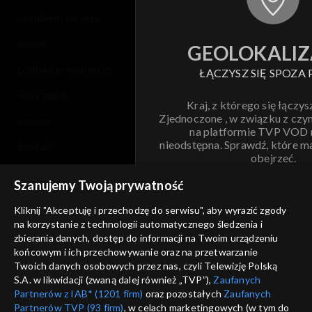
regulamin serwisu
cennik
GEOLOKALIZ
polityka prywatności
ŁĄCZYSZ SIĘ SPOZA 
moje zgody
Kraj, z którego się łączys
Zjednoczone , w związku z czy
pomoc
na platformie TVP VOD
nieodstępna. Sprawdź, które m
kontakt
obejrzeć.
voucher
Szanujemy Twoją prywatność
Nie pokazuj pon
dostępność
Kliknij "Akceptuję i przechodzę do serwisu", aby wyrazić zgody
informacje o dostawcy usług
na korzystanie z technologii automatycznego śledzenia i
ANULUJ
SP
zbierania danych, dostęp do informacji na Twoim urządzeniu
końcowym i ich przechowywanie oraz na przetwarzanie
Twoich danych osobowych przez nas, czyli Telewizję Polską
S.A. w likwidacji (zwaną dalej również „TVP”),
Zaufanych
Partnerów z IAB* (1201 firm)
oraz pozostałych
Zaufanych
Partnerów TVP (93 firm)
, w celach marketingowych (w tym do