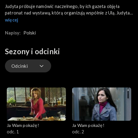
Judyta próbuje namówić naczelnego, by ich gazeta objęła
patronat nad wystawą, którą organizują wspólnie z Ulą. Judyta
zgadza się na wspólną kolację z Kochaszem. Czy coś z tego
więcej
będzie?
Napisy:
Polski
Tosia wyjeżdża z Eksiem do Pragi. Namawia Judytę żeby
pojechała z nimi..
Sezony i odcinki
Ula widzi wychodzącego rano Eksia, którego do samochodu
odprowadza Judyta. Dzwoni do Adama. Po co?
Odcinki
Odcinki
Ja Wam pokażę!
Ja Wam pokażę!
odc. 1
odc. 2