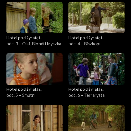
Hotel pod żyrafą i
Hotel pod żyrafą i
nosorożcem
odc. 3 – Olaf, Blondi i Myszka
nosorożcem
odc. 4 – Biszkopt
Hotel pod żyrafą i
Hotel pod żyrafą i
nosorożcem
odc. 5 – Smutni
nosorożcem
odc. 6 – Terrarysta