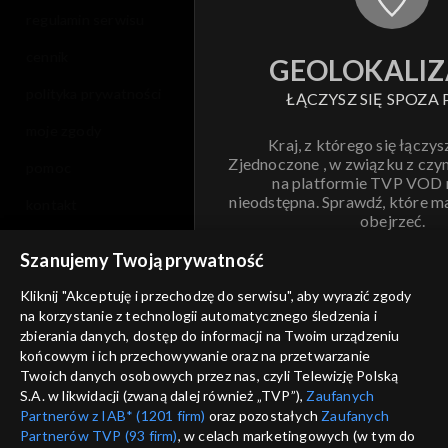
regulamin serwisu
cennik
GEOLOKALIZ
polityka prywatności
ŁĄCZYSZ SIĘ SPOZA 
moje zgody
Kraj, z którego się łączys
Zjednoczone , w związku z czy
pomoc
na platformie TVP VOD
nieodstępna. Sprawdź, które m
kontakt
obejrzeć.
voucher
Szanujemy Twoją prywatność
Nie pokazuj pon
dostępność
Kliknij "Akceptuję i przechodzę do serwisu", aby wyrazić zgody
informacje o dostawcy usług
na korzystanie z technologii automatycznego śledzenia i
ANULUJ
SP
zbierania danych, dostęp do informacji na Twoim urządzeniu
końcowym i ich przechowywanie oraz na przetwarzanie
Twoich danych osobowych przez nas, czyli Telewizję Polską
S.A. w likwidacji (zwaną dalej również „TVP”),
Zaufanych
Partnerów z IAB* (1201 firm)
oraz pozostałych
Zaufanych
Partnerów TVP (93 firm)
, w celach marketingowych (w tym do