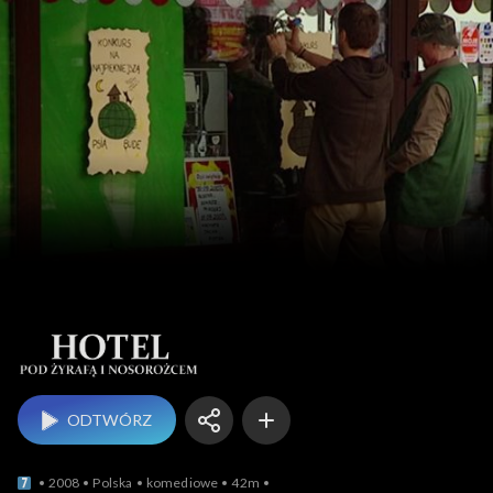
Hotel pod żyrafą 
ODTWÓRZ
2008
Polska
komediowe
42m