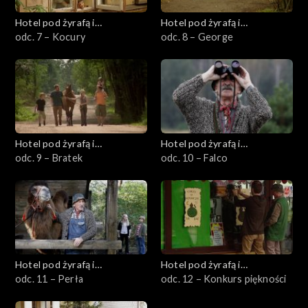
Hotel pod żyrafą i
Hotel pod żyrafą i
nosorożcem
odc. 7 – Kocury
nosorożcem
odc. 8 – George
Hotel pod żyrafą i
Hotel pod żyrafą i
nosorożcem
odc. 9 – Bratek
nosorożcem
odc. 10 – Falco
Hotel pod żyrafą i
Hotel pod żyrafą i
nosorożcem
odc. 11 – Perła
nosorożcem
odc. 12 – Konkurs piękności