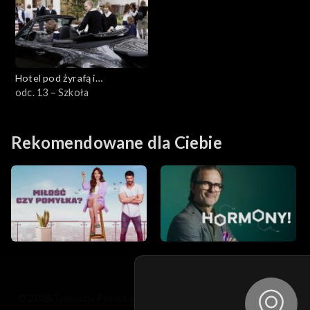
Hotel pod żyrafą i
nosorożcem
odc. 13 – Szkoła
Rekomendowane dla Ciebie
© 2026 Telewizja Polska S.A. w likwidacji