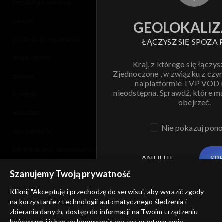
regulamin serwisu
cennik
GEOLOKALIZ
polityka prywatności
ŁĄCZYSZ SIĘ SPOZA 
moje zgody
Kraj, z którego się łączys
Zjednoczone , w związku z czy
pomoc
na platformie TVP VOD
nieodstępna. Sprawdź, które m
kontakt
obejrzeć.
voucher
Nie pokazuj pon
dostępność
informacje o dostawcy usług
ANULUJ
SP
Szanujemy Twoją prywatność
Kliknij "Akceptuję i przechodzę do serwisu", aby wyrazić zgody
na korzystanie z technologii automatycznego śledzenia i
zbierania danych, dostęp do informacji na Twoim urządzeniu
końcowym i ich przechowywanie oraz na przetwarzanie