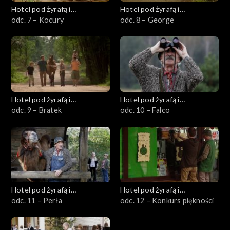
Hotel pod żyrafą i
Hotel pod żyrafą i
nosorożcem
odc. 7 – Kocury
nosorożcem
odc. 8 – George
Hotel pod żyrafą i
Hotel pod żyrafą i
nosorożcem
odc. 9 – Bratek
nosorożcem
odc. 10 – Falco
Hotel pod żyrafą i
Hotel pod żyrafą i
nosorożcem
odc. 11 – Perła
nosorożcem
odc. 12 – Konkurs piękności