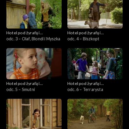
Hotel pod żyrafą i
Hotel pod żyrafą i
nosorożcem
odc. 3 – Olaf, Blondi i Myszka
nosorożcem
odc. 4 – Biszkopt
Hotel pod żyrafą i
Hotel pod żyrafą i
nosorożcem
odc. 5 – Smutni
nosorożcem
odc. 6 – Terrarysta