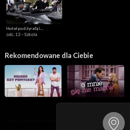
Hotel pod żyrafą i
nosorożcem
odc. 13 – Szkoła
Rekomendowane dla Ciebie
© 2026 Telewizja Polska S.A. w likwidacji