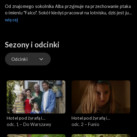
Od znajomego sokolnika Alba przyjmuje na przechowanie ptaka
o imieniu "Falco". Sokół kiedyś pracował na lotnisku, dziś jest już
emerytem. Z ptakiem są niestety same kłopoty. Sokół je tylko
więcej
upolowaną przez siebie zdobycz. Janek namawia Albę, żeby
pozwolił drapieżnikowi polować. Pomimo braku doświadczenia i
odpowiednich pozwoleń Alba wypuszcza sokoła na otwartą
Sezony i odcinki
przestrzeń. Drapieżny ptak błyskawicznie odzyskuje apetyt i
siły. Niestety, w kłopoty zdrowotne wpada sam Alba, który musi
położyć się do szpitala. W tajemnicy przed rodziną Janek
Odcinki
zaczyna opiekować się sokołem.
Odcinki
Hotel pod żyrafą i
Hotel pod żyrafą i
nosorożcem
odc. 1 – Do Warszawy
nosorożcem
odc. 2 – Funio