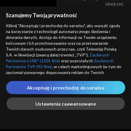
obejrzeć.
voucher
Szanujemy Twoją prywatność
Nie pokazuj pon
dostępność
Kliknij "Akceptuję i przechodzę do serwisu", aby wyrazić zgody
informacje o dostawcy usług
na korzystanie z technologii automatycznego śledzenia i
ANULUJ
SP
zbierania danych, dostęp do informacji na Twoim urządzeniu
końcowym i ich przechowywanie oraz na przetwarzanie
Twoich danych osobowych przez nas, czyli Telewizję Polską
S.A. w likwidacji (zwaną dalej również „TVP”),
Zaufanych
Partnerów z IAB* (1201 firm)
oraz pozostałych
Zaufanych
Partnerów TVP (93 firm)
, w celach marketingowych (w tym do
zautomatyzowanego dopasowania reklam do Twoich
zainteresowań i mierzenia ich skuteczności) i pozostałych,
które wskazujemy poniżej, a także zgody na udostępnianie
Akceptuję i przechodzę do serwisu
przez nas identyfikatora PPID do Google.
Twoje dane osobowe zbierane podczas odwiedzania przez
Ustawienia zaawansowane
Ciebie naszych
poszczególnych serwisów
zwanych dalej
„Portalem”, w tym informacje zapisywane za pomocą
technologii takich jak: pliki cookie, sygnalizatory WWW lub
innych podobnych technologii umożliwiających świadczenie
Główna
Szukaj
Moja lista
Na żywo
Więcej
dopasowanych i bezpiecznych usług, personalizację treści