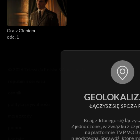
Gra z Cieniem
odc. 1
© 2026 Telewizja Polska S.A. w likwidacji
regulamin serwisu
cennik
GEOLOKALIZ
polityka prywatności
ŁĄCZYSZ SIĘ SPOZA 
moje zgody
Kraj, z którego się łączys
Zjednoczone , w związku z czy
pomoc
na platformie TVP VOD
nieodstępna. Sprawdź, które m
kontakt