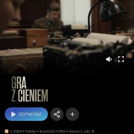
Gra z Cieniem
ODTWÓRZ
2024
Polska
kryminał
50m
Sezon 1, odc. 8