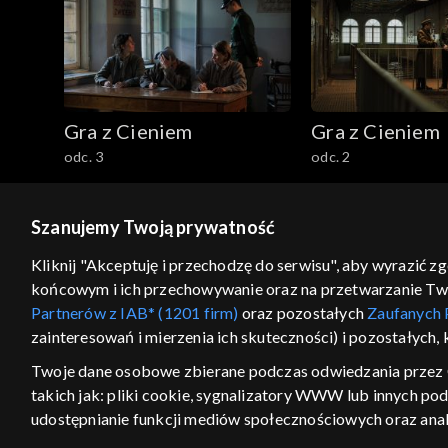
Gra z Cieniem
Gra z Cieniem
odc. 3
odc. 2
Szanujemy Twoją prywatność
© 2026 Telewizja Polska S.A. w likwidacji
Kliknij "Akceptuję i przechodzę do serwisu", aby wyrazić z
końcowym i ich przechowywanie oraz na przetwarzanie Twoic
regulamin serwisu
cennik
polityka prywatności
Partnerów z IAB* (1201 firm)
oraz pozostałych
Zaufanych 
GEOLOKALIZA
zainteresowań i mierzenia ich skuteczności) i pozostałych,
ŁĄCZYSZ SIĘ SPOZA PO
Twoje dane osobowe zbierane podczas odwiedzania przez 
takich jak: pliki cookie, sygnalizatory WWW lub innych po
Kraj, z którego się łączysz, to Stan
w związku z czym część tytułów na
udostępnianie funkcji mediów społecznościowych oraz anal
VOD może być nieodstępna. Spr