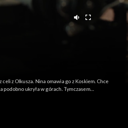
z celi z Olkusza. Nina omawia go z Koskiem. Chce
lena podobno ukryła w górach. Tymczasem
st jego były kochanek, Korowacki, może go
 rywal miał romans z jego żoną. Nina organizuje