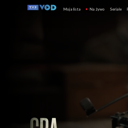
Gra z Cieniem
Moja lista
Na żywo
Seriale