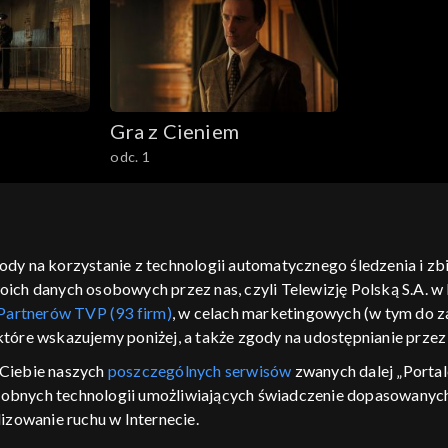
Gra z Cieniem
odc. 1
gody na korzystanie z technologii automatycznego śledzenia i z
h danych osobowych przez nas, czyli Telewizję Polską S.A. w l
moje zgody
pomoc
kontakt
voucher
dostępno
Partnerów TVP (93 firm)
, w celach marketingowych (w tym do
CJA
 które wskazujemy poniżej, a także zgody na udostępnianie prze
LSKI
Ciebie naszych
poszczególnych serwisów
zwanych dalej „Portal
dobnych technologii umożliwiających świadczenie dopasowanych i
y Zjednoczone ,
 platformie TVP
izowanie ruchu w Internecie.
awdź, które