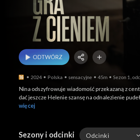
ODTWÓRZ
2024
Polska
sensacyjne
45m
Sezon 1, odc
Nina odszyfrowuje wiadomość przekazaną z central
dać jeszcze Helenie szansę na odnalezienie pud
Bartman jedzie do Berlina. Kiedy dowiaduje się, 
więcej
pogrążyć, znika bez śladu. Na wieść o tym, Dubel
kryjówkę dla Pawełka w Milanówku, w willi jej prz
Sezony i odcinki
Odcinki