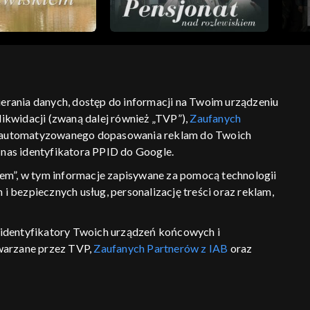
bierania danych, dostęp do informacji na Twoim urządzeniu
ikwidacji (zwaną dalej również „TVP”),
Zaufanych
ść
informacje o dostawcy usług
 zautomatyzowanego dopasowania reklam do Twoich
z nas identyfikatora PPID do Google.
em”, w tym informacje zapisywane za pomocą technologii
 bezpiecznych usług, personalizację treści oraz reklam,
P, identyfikatory Twoich urządzeń końcowych i
twarzane przez TVP,
Zaufanych Partnerów z IAB
oraz
eniu lub dostęp do nich, wyboru podstawowych reklam,
reści, wyboru spersonalizowanych treści, pomiaru
wywania i ulepszania produktów, zapewnienia