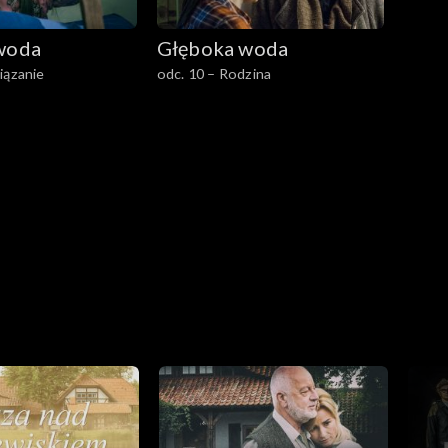
woda
Głęboka woda
iązanie
odc. 10 – Rodzina