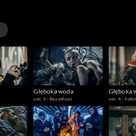
lędnym Budnym.
Głęboka woda
Głęboka 
odc. 3 – Bez miłości
odc. 4 – Solis