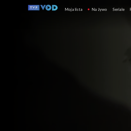
Głęboka woda
Moja lista
Na żywo
Seriale