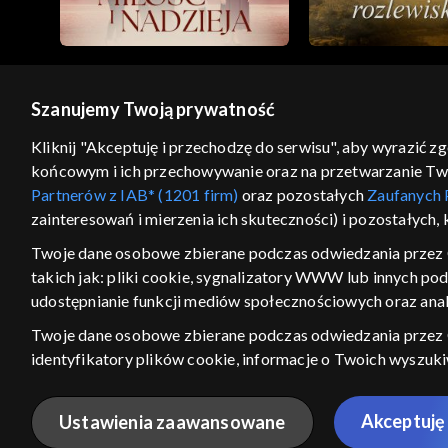
Szanujemy Twoją prywatność
© 2026 Telewizja Polska S.A. w likwidacji
Kliknij "Akceptuję i przechodzę do serwisu", aby wyrazić z
końcowym i ich przechowywanie oraz na przetwarzanie Twoic
regulamin serwisu
cennik
polityka prywatności
Partnerów z IAB* (1201 firm)
oraz pozostałych
Zaufanych 
GEOLOKALIZA
zainteresowań i mierzenia ich skuteczności) i pozostałych,
ŁĄCZYSZ SIĘ SPOZA PO
Twoje dane osobowe zbierane podczas odwiedzania przez 
takich jak: pliki cookie, sygnalizatory WWW lub innych po
Kraj, z którego się łączysz, to Stan
w związku z czym część tytułów na
udostępnianie funkcji mediów społecznościowych oraz anal
VOD może być nieodstępna. Spr
Twoje dane osobowe zbierane podczas odwiedzania przez
materiały możesz obejr
identyfikatory plików cookie, informacje o Twoich wyszuk
pozostałych
Zaufanych Partnerów TVP
dla realizacji nast
Nie pokazuj ponow
wyboru spersonalizowanych reklam, tworzenia profilu sper
Akceptuję 
Ustawienia zaawansowane
wydajności reklam, pomiaru wydajności treści, stosowania