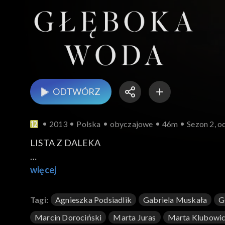
ODTWÓRZ
2013
Polska
obyczajowe
46m
Sezon 2, od
LISTA Z DALEKA
Wiktor jedzie odwiedzić swojego ojca w szpitalu,
więcej
od bardzo dawna. Niestety, ojciec w nocy umiera
towarzyszkę swojego ojca. Razem próbują załat
Tagi:
Agnieszka Podsiadlik
Gabriela Muskała
G
decyduje się pochować go w swoim mieście, obok
Marcin Dorociński
Marta Juras
Marta Klubowi
Wiktor przywozi Marię, która zatrzymuje się u s