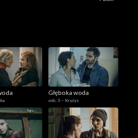
woda
Głęboka woda
tka
odc. 5 – Kryzys