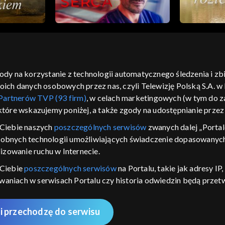
gody na korzystanie z technologii automatycznego śledzenia i z
h danych osobowych przez nas, czyli Telewizję Polską S.A. w l
moje zgody
pomoc
kontakt
voucher
dostępno
Partnerów TVP (93 firm)
, w celach marketingowych (w tym do
CJA
 które wskazujemy poniżej, a także zgody na udostępnianie prze
LSKI
Ciebie naszych
poszczególnych serwisów
zwanych dalej „Portal
dobnych technologii umożliwiających świadczenie dopasowanych i
y Zjednoczone ,
 platformie TVP
izowanie ruchu w Internecie.
awdź, które
 Ciebie
poszczególnych serwisów
na Portalu, takie jak adresy I
zeć.
iwaniach w serwisach Portalu czy historia odwiedzin będą prze
ępujących celów i funkcji: przechowywania informacji na urządz
nie
sonalizowanych reklam, tworzenia profilu spersonalizowanych t
i przechodzę do serwisu
 badań rynkowych w celu generowania opinii odbiorców, opraco