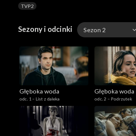
TVP2
Postanawia pomóc lokatorom w walce z bezwzg
Sezony i odcinki
Sezon 2
Sezon 1
Sezon 2
Głęboka woda
Głęboka woda
odc. 1 – List z daleka
odc. 2 – Podrzutek