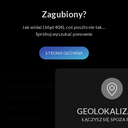
Elif
Zagubiony?
Jak widać (błąd 404), coś poszło nie tak…
Spróbuj wyszukać ponownie
STRONA GŁÓWNA
© 2026 Telewizja Polska S.A. w likwidacji
regulamin serwisu
cennik
GEOLOKALIZ
polityka prywatności
ŁĄCZYSZ SIĘ SPOZA 