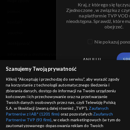
moje zgody
Kraj, z którego się łączys
Zjednoczone , w związku z czy
pomoc
na platformie TVP VOD
nieodstępna. Sprawdź, które m
kontakt
obejrzeć.
voucher
Nie pokazuj pon
dostępność
informacje o dostawcy usług
ANULUJ
SP
Szanujemy Twoją prywatność
Kliknij "Akceptuję i przechodzę do serwisu", aby wyrazić zgody
na korzystanie z technologii automatycznego śledzenia i
zbierania danych, dostęp do informacji na Twoim urządzeniu
końcowym i ich przechowywanie oraz na przetwarzanie
Twoich danych osobowych przez nas, czyli Telewizję Polską
S.A. w likwidacji (zwaną dalej również „TVP”),
Zaufanych
Partnerów z IAB* (1201 firm)
oraz pozostałych
Zaufanych
Partnerów TVP (93 firm)
, w celach marketingowych (w tym do
zautomatyzowanego dopasowania reklam do Twoich