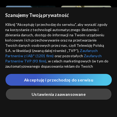
Szanujemy Twoją prywatność
Kliknij "Akceptuję i przechodzę do serwisu", aby wyrazić zgody
na korzystanie z technologii automatycznego śledzenia i
zbierania danych, dostęp do informacji na Twoim urządzeniu
Dzikie serce
Dzikie serce
końcowym i ich przechowywanie oraz na przetwarzanie
odc. 12
odc. 11
Twoich danych osobowych przez nas, czyli Telewizję Polską
S.A. w likwidacji (zwaną dalej również „TVP”),
Zaufanych
Partnerów z IAB* (1201 firm)
oraz pozostałych
Zaufanych
Partnerów TVP (93 firm)
, w celach marketingowych (w tym do
zautomatyzowanego dopasowania reklam do Twoich
zainteresowań i mierzenia ich skuteczności) i pozostałych,
które wskazujemy poniżej, a także zgody na udostępnianie
Akceptuję i przechodzę do serwisu
przez nas identyfikatora PPID do Google.
Dzikie serce
Dzikie serce
odc. 10
odc. 9
Twoje dane osobowe zbierane podczas odwiedzania przez
Ustawienia zaawansowane
Ciebie naszych
poszczególnych serwisów
zwanych dalej
„Portalem”, w tym informacje zapisywane za pomocą
technologii takich jak: pliki cookie, sygnalizatory WWW lub
innych podobnych technologii umożliwiających świadczenie
Główna
Szukaj
Moja lista
Na żywo
Więcej
dopasowanych i bezpiecznych usług, personalizację treści