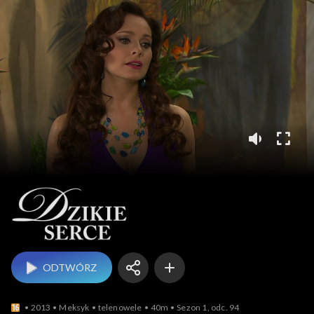
Dzikie serce
ODTWÓRZ
2013
Meksyk
telenowele
40m
Sezon 1, odc. 94