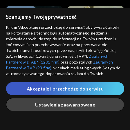
Szanujemy Twoją prywatność
Kliknij "Akceptuję i przechodzę do serwisu", aby wyrazić zgody
na korzystanie z technologii automatycznego śledzenia i
zbierania danych, dostęp do informacji na Twoim urządzeniu
Dzikie serce
Dzikie serce
końcowym i ich przechowywanie oraz na przetwarzanie
odc. 12
odc. 11
Twoich danych osobowych przez nas, czyli Telewizję Polską
S.A. w likwidacji (zwaną dalej również „TVP”),
Zaufanych
Partnerów z IAB* (1201 firm)
oraz pozostałych
Zaufanych
Partnerów TVP (93 firm)
, w celach marketingowych (w tym do
zautomatyzowanego dopasowania reklam do Twoich
zainteresowań i mierzenia ich skuteczności) i pozostałych,
które wskazujemy poniżej, a także zgody na udostępnianie
Akceptuję i przechodzę do serwisu
przez nas identyfikatora PPID do Google.
Dzikie serce
Dzikie serce
odc. 10
odc. 9
Twoje dane osobowe zbierane podczas odwiedzania przez
Ustawienia zaawansowane
Ciebie naszych
poszczególnych serwisów
zwanych dalej
„Portalem”, w tym informacje zapisywane za pomocą
technologii takich jak: pliki cookie, sygnalizatory WWW lub
innych podobnych technologii umożliwiających świadczenie
Główna
Szukaj
Moja lista
Na żywo
Więcej
dopasowanych i bezpiecznych usług, personalizację treści