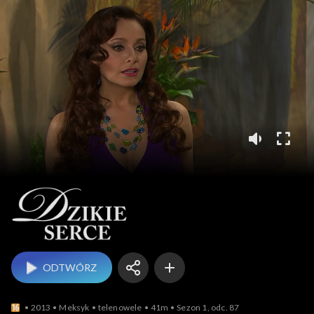
Dzikie serce
ODTWÓRZ
2013
Meksyk
telenowele
41m
Sezon 1, odc. 87