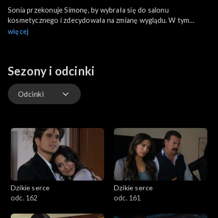
Sonia przekonuje Simonę, by wybrała się do salonu
kosmetycznego i zdecydowała na zmianę wyglądu. W tym
samym czasie Maricruz wysuwa wobec gubernatora pomysł,
więcej
aby pobrali się po cichu, bez rozgłosu.
Sezony i odcinki
Odcinki
Odcinki
Dzikie serce
Dzikie serce
odc. 162
odc. 161