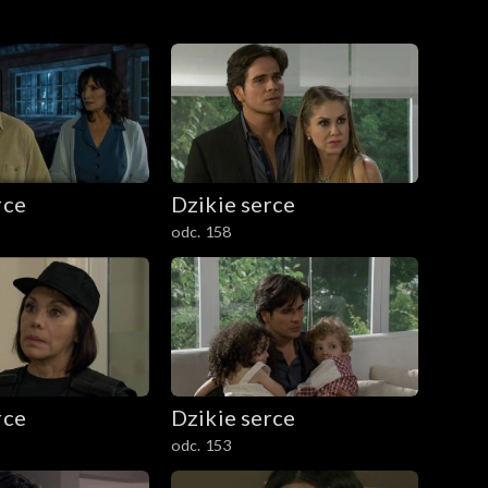
rce
Dzikie serce
odc. 158
rce
Dzikie serce
odc. 153