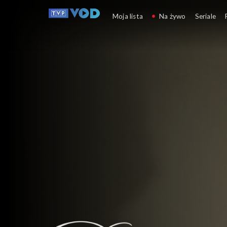
Dzikie serce
Moja lista
Na żywo
Seriale