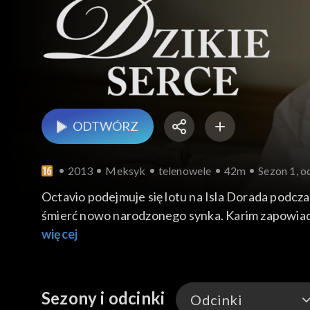
ODTWÓRZ
2013
Meksyk
telenowele
42m
Sezon 1, o
Octavio podejmuje się lotu na Isla Dorada podczas
śmierć nowo narodzonego synka. Karim zapowiada 
więcej
Sezony i odcinki
Odcinki