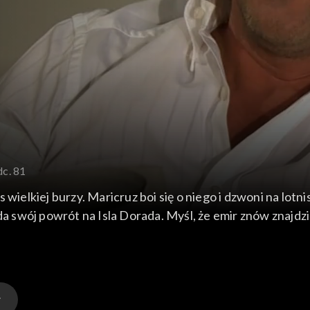
dc. 81
 wielkiej burzy. Maricruz boi się o niego i dzwoni na lotn
swój powrót na Isla Dorada. Myśl, że emir znów znajdzie