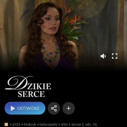
Dzikie serce
ODTWÓRZ
2013
Meksyk
telenowele
41m
Sezon 1, odc. 76