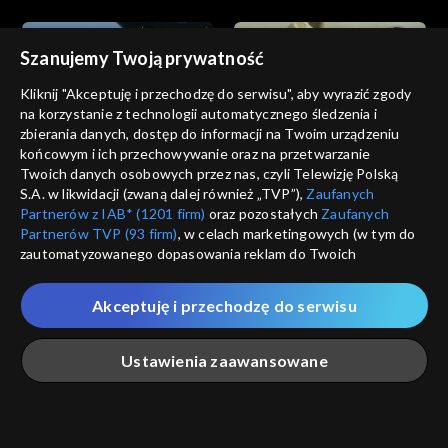
Szanujemy Twoją prywatność
Kliknij "Akceptuję i przechodzę do serwisu", aby wyrazić zgody
na korzystanie z technologii automatycznego śledzenia i
zbierania danych, dostęp do informacji na Twoim urządzeniu
Dzikie serce
Dzikie serce
końcowym i ich przechowywanie oraz na przetwarzanie
odc. 12
odc. 11
Twoich danych osobowych przez nas, czyli Telewizję Polską
S.A. w likwidacji (zwaną dalej również „TVP”),
Zaufanych
Partnerów z IAB* (1201 firm)
oraz pozostałych
Zaufanych
Partnerów TVP (93 firm)
, w celach marketingowych (w tym do
zautomatyzowanego dopasowania reklam do Twoich
zainteresowań i mierzenia ich skuteczności) i pozostałych,
które wskazujemy poniżej, a także zgody na udostępnianie
Akceptuję i przechodzę do serwisu
przez nas identyfikatora PPID do Google.
Dzikie serce
Dzikie serce
odc. 10
odc. 9
Twoje dane osobowe zbierane podczas odwiedzania przez
Ustawienia zaawansowane
Ciebie naszych
poszczególnych serwisów
zwanych dalej
„Portalem”, w tym informacje zapisywane za pomocą
technologii takich jak: pliki cookie, sygnalizatory WWW lub
innych podobnych technologii umożliwiających świadczenie
Główna
Szukaj
Moja lista
Na żywo
Więcej
dopasowanych i bezpiecznych usług, personalizację treści