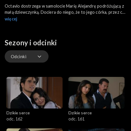
Octavio dostrzega w samolocie Marię Alejandrę podróżującą z
małą dziewczynką. Dociera do niego, że to jego córka, przez co
nabiera całkowitej pewności, iż Maria Alejandra i Maricruz są w
więcej
rzeczywistości tą samą osobą. Dzieli się tym odkryciem z
Miguelem i Lucią, twierdząc przy tym, że według niego kobieta
planuje odegrać się na nich wszystkich. Tymczasem Maricruz
Sezony i odcinki
domaga się od Miguela spłaty całego zadłużenia. Wypomina mu
także krzywdy, jakich doświadczyła ze strony rodziny
Narvaezów...
Odcinki
Odcinki
Dzikie serce
Dzikie serce
odc. 162
odc. 161