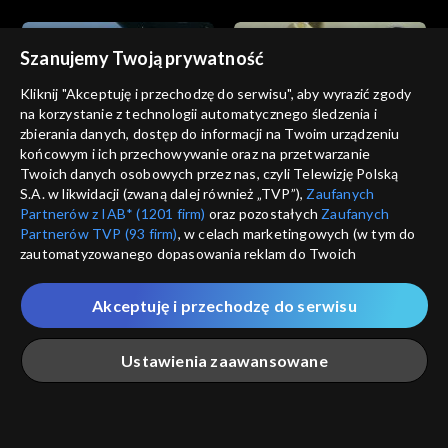
Szanujemy Twoją prywatność
Kliknij "Akceptuję i przechodzę do serwisu", aby wyrazić zgody
na korzystanie z technologii automatycznego śledzenia i
zbierania danych, dostęp do informacji na Twoim urządzeniu
Dzikie serce
Dzikie serce
końcowym i ich przechowywanie oraz na przetwarzanie
odc. 12
odc. 11
Twoich danych osobowych przez nas, czyli Telewizję Polską
S.A. w likwidacji (zwaną dalej również „TVP”),
Zaufanych
Partnerów z IAB* (1201 firm)
oraz pozostałych
Zaufanych
Partnerów TVP (93 firm)
, w celach marketingowych (w tym do
zautomatyzowanego dopasowania reklam do Twoich
zainteresowań i mierzenia ich skuteczności) i pozostałych,
które wskazujemy poniżej, a także zgody na udostępnianie
Akceptuję i przechodzę do serwisu
przez nas identyfikatora PPID do Google.
Dzikie serce
Dzikie serce
odc. 10
odc. 9
Twoje dane osobowe zbierane podczas odwiedzania przez
Ustawienia zaawansowane
Ciebie naszych
poszczególnych serwisów
zwanych dalej
„Portalem”, w tym informacje zapisywane za pomocą
technologii takich jak: pliki cookie, sygnalizatory WWW lub
innych podobnych technologii umożliwiających świadczenie
Główna
Szukaj
Moja lista
Na żywo
Więcej
dopasowanych i bezpiecznych usług, personalizację treści