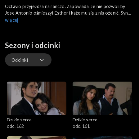
Octavio przyjeżdża na ranczo. Zapowiada, że nie pozwoli by
Jose Antonio ośmieszył Esther i każe mu się z nią ożenić. Syn
Lucii dostaje konwulsji. Okazuje się, że dziecko będzie musiało
więcej
przejść skomplikowaną operację mózgu. Karim oświadcza się
Maricruz. Zapewnia ją, że będzie jedyną kobietą w jego życiu.
Doris poznaje w klubie przystojnego chłopaka i od razu zaczyna
Sezony i odcinki
z nim flirtować. Rozpoczynając formalności rozwodowe,
Octavio dowiaduje się, że został oskarżony o porzucenie
rodziny i niepłacenie alimentów. Mężczyzna żąda, by
Odcinki
powiedziano mu gdzie przebywa jego żona.
Odcinki
Dzikie serce
Dzikie serce
odc. 162
odc. 161