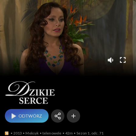
Dzikie serce
ODTWÓRZ
2013
Meksyk
telenowele
42m
Sezon 1, odc. 71