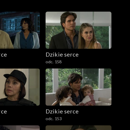
rce
Dzikie serce
odc. 158
rce
Dzikie serce
odc. 153