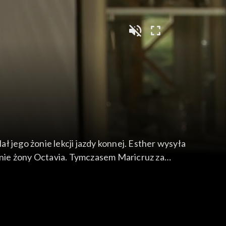
ał jego żonie lekcji jazdy konnej. Esther wysyła
nie żony Octavia. Tymczasem Maricruz za
s której chłopak zostaje postrzelony. Maricruz
 mężowi o zajściu. Domaga się, by wyrzucił
jaśnienia.