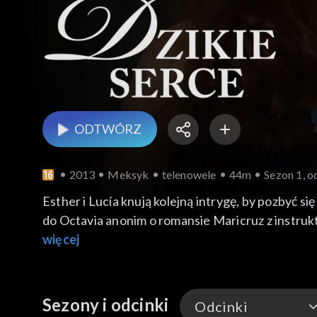
ODTWÓRZ
2013
Meksyk
telenowele
44m
Sezon 1, o
Esther i Lucía knują kolejną intrygę, by pozbyć s
do Octavia anonim o romansie Maricruz z instru
namową Marie rezygnuje z dalszych lekcji. José A
więcej
wzywa pomoc. Lucía próbuje jej wmówić, że to zaz
Maricruz z domu. Mężczyzna spełnia jej prośbę. O
Sezony i odcinki
Odcinki