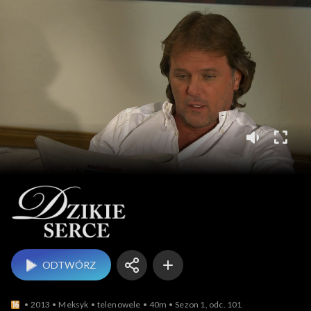
Dzikie serce
ODTWÓRZ
2013
Meksyk
telenowele
40m
Sezon 1, odc. 101