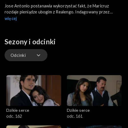
Jose Antonio postanawia wykorzystać fakt, że Maricruz
rozdaje pieniądze ubogim z Realengo. Indagowany przez
Simonę, czy chciałby znów mieszkać na swym dawnym ranczu,
więcej
Miguel zapewnia, że zrobiłby wszystko, by je odzyskać. Natasha
flirtuje z Octaviem na oczach Maricruz. Maricruz jest zazdrosna.
Kiedy odwiedza Octavia, ten prosi ją, by wyszła, zanim zjawi się
Sezony i odcinki
Simona.
Odcinki
Odcinki
Dzikie serce
Dzikie serce
odc. 162
odc. 161