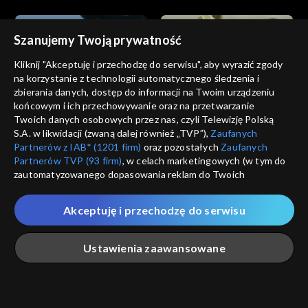
Szanujemy Twoją prywatność
Kliknij "Akceptuję i przechodzę do serwisu", aby wyrazić zgody
na korzystanie z technologii automatycznego śledzenia i
zbierania danych, dostęp do informacji na Twoim urządzeniu
Dzikie serce
Dzikie serce
końcowym i ich przechowywanie oraz na przetwarzanie
odc. 12
odc. 11
Twoich danych osobowych przez nas, czyli Telewizję Polską
S.A. w likwidacji (zwaną dalej również „TVP”),
Zaufanych
Partnerów z IAB* (1201 firm)
oraz pozostałych
Zaufanych
Partnerów TVP (93 firm)
, w celach marketingowych (w tym do
zautomatyzowanego dopasowania reklam do Twoich
zainteresowań i mierzenia ich skuteczności) i pozostałych,
które wskazujemy poniżej, a także zgody na udostępnianie
Akceptuję i przechodzę do serwisu
przez nas identyfikatora PPID do Google.
Dzikie serce
Dzikie serce
odc. 10
odc. 9
Twoje dane osobowe zbierane podczas odwiedzania przez
Ustawienia zaawansowane
Ciebie naszych
poszczególnych serwisów
zwanych dalej
„Portalem”, w tym informacje zapisywane za pomocą
technologii takich jak: pliki cookie, sygnalizatory WWW lub
innych podobnych technologii umożliwiających świadczenie
Główna
Szukaj
Moja lista
Na żywo
Więcej
dopasowanych i bezpiecznych usług, personalizację treści