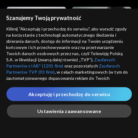
Szanujemy Twoją prywatność
Kliknij "Akceptuję i przechodzę do serwisu", aby wyrazić zgody
na korzystanie z technologii automatycznego śledzenia i
zbierania danych, dostęp do informacji na Twoim urządzeniu
Dziedzictwo
Dziedzictwo
końcowym i ich przechowywanie oraz na przetwarzanie
odc. 852
odc. 851
Twoich danych osobowych przez nas, czyli Telewizję Polską
S.A. w likwidacji (zwaną dalej również „TVP”),
Zaufanych
Partnerów z IAB* (1201 firm)
oraz pozostałych
Zaufanych
Partnerów TVP (93 firm)
, w celach marketingowych (w tym do
zautomatyzowanego dopasowania reklam do Twoich
zainteresowań i mierzenia ich skuteczności) i pozostałych,
które wskazujemy poniżej, a także zgody na udostępnianie
Akceptuję i przechodzę do serwisu
przez nas identyfikatora PPID do Google.
Dziedzictwo
Dziedzictwo
odc. 850
odc. 849
Twoje dane osobowe zbierane podczas odwiedzania przez
Ustawienia zaawansowane
Ciebie naszych
poszczególnych serwisów
zwanych dalej
„Portalem”, w tym informacje zapisywane za pomocą
technologii takich jak: pliki cookie, sygnalizatory WWW lub
innych podobnych technologii umożliwiających świadczenie
Główna
Szukaj
Moja lista
Na żywo
Więcej
dopasowanych i bezpiecznych usług, personalizację treści