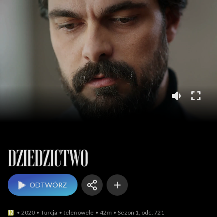
Dziedzictwo
ODTWÓRZ
2020
Turcja
telenowele
42m
Sezon 1, odc. 721