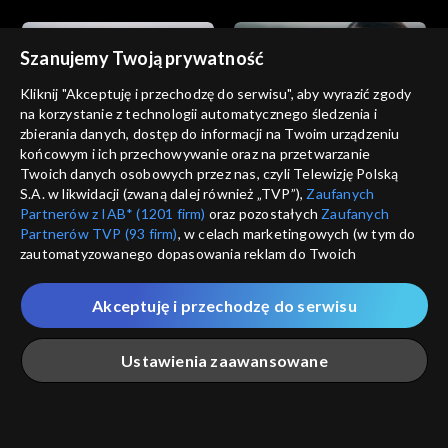
Szanujemy Twoją prywatność
Kliknij "Akceptuję i przechodzę do serwisu", aby wyrazić zgody
na korzystanie z technologii automatycznego śledzenia i
zbierania danych, dostęp do informacji na Twoim urządzeniu
Dziedzictwo
Dziedzictwo
końcowym i ich przechowywanie oraz na przetwarzanie
odc. 852
odc. 851
Twoich danych osobowych przez nas, czyli Telewizję Polską
S.A. w likwidacji (zwaną dalej również „TVP”),
Zaufanych
Partnerów z IAB* (1201 firm)
oraz pozostałych
Zaufanych
Partnerów TVP (93 firm)
, w celach marketingowych (w tym do
zautomatyzowanego dopasowania reklam do Twoich
zainteresowań i mierzenia ich skuteczności) i pozostałych,
które wskazujemy poniżej, a także zgody na udostępnianie
Akceptuję i przechodzę do serwisu
przez nas identyfikatora PPID do Google.
Dziedzictwo
Dziedzictwo
odc. 850
odc. 849
Twoje dane osobowe zbierane podczas odwiedzania przez
Ustawienia zaawansowane
Ciebie naszych
poszczególnych serwisów
zwanych dalej
„Portalem”, w tym informacje zapisywane za pomocą
technologii takich jak: pliki cookie, sygnalizatory WWW lub
innych podobnych technologii umożliwiających świadczenie
Główna
Szukaj
Moja lista
Na żywo
Więcej
dopasowanych i bezpiecznych usług, personalizację treści