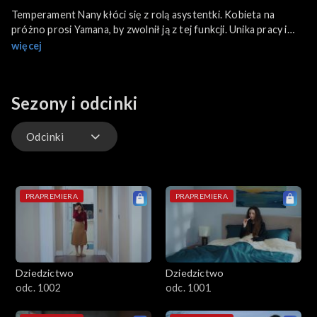
Temperament Nany kłóci się z rolą asystentki. Kobieta na
próżno prosi Yamana, by zwolnił ją z tej funkcji. Unika pracy i
bierze leki nasenne, by szybko skończyć feralny dzień. Zasypia
więcej
w gabinecie Yamana. Cała sytuacja nie podoba się ciotce.
Sezony i odcinki
Odcinki
Odcinki
PRAPREMIERA
PRAPREMIERA
Dziedzictwo
Dziedzictwo
odc. 1002
odc. 1001