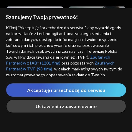
Szanujemy Twoją prywatność
Kliknij "Akceptuję i przechodzę do serwisu", aby wyrazić zgody
na korzystanie z technologii automatycznego śledzenia i
zbierania danych, dostęp do informacji na Twoim urządzeniu
Dziedzictwo
Dziedzictwo
końcowym i ich przechowywanie oraz na przetwarzanie
odc. 852
odc. 851
Twoich danych osobowych przez nas, czyli Telewizję Polską
S.A. w likwidacji (zwaną dalej również „TVP”),
Zaufanych
Partnerów z IAB* (1201 firm)
oraz pozostałych
Zaufanych
Partnerów TVP (93 firm)
, w celach marketingowych (w tym do
zautomatyzowanego dopasowania reklam do Twoich
zainteresowań i mierzenia ich skuteczności) i pozostałych,
które wskazujemy poniżej, a także zgody na udostępnianie
Akceptuję i przechodzę do serwisu
przez nas identyfikatora PPID do Google.
Dziedzictwo
Dziedzictwo
odc. 850
odc. 849
Twoje dane osobowe zbierane podczas odwiedzania przez
Ustawienia zaawansowane
Ciebie naszych
poszczególnych serwisów
zwanych dalej
„Portalem”, w tym informacje zapisywane za pomocą
technologii takich jak: pliki cookie, sygnalizatory WWW lub
innych podobnych technologii umożliwiających świadczenie
Główna
Szukaj
Moja lista
Na żywo
Więcej
dopasowanych i bezpiecznych usług, personalizację treści