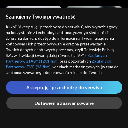
Szanujemy Twoją prywatność
Kliknij "Akceptuję i przechodzę do serwisu", aby wyrazić zgody
na korzystanie z technologii automatycznego śledzenia i
zbierania danych, dostęp do informacji na Twoim urządzeniu
Dziedzictwo
Dziedzictwo
końcowym i ich przechowywanie oraz na przetwarzanie
odc. 852
odc. 851
Twoich danych osobowych przez nas, czyli Telewizję Polską
S.A. w likwidacji (zwaną dalej również „TVP”),
Zaufanych
Partnerów z IAB* (1201 firm)
oraz pozostałych
Zaufanych
Partnerów TVP (93 firm)
, w celach marketingowych (w tym do
zautomatyzowanego dopasowania reklam do Twoich
zainteresowań i mierzenia ich skuteczności) i pozostałych,
które wskazujemy poniżej, a także zgody na udostępnianie
Akceptuję i przechodzę do serwisu
przez nas identyfikatora PPID do Google.
Dziedzictwo
Dziedzictwo
odc. 850
odc. 849
Twoje dane osobowe zbierane podczas odwiedzania przez
Ustawienia zaawansowane
Ciebie naszych
poszczególnych serwisów
zwanych dalej
„Portalem”, w tym informacje zapisywane za pomocą
technologii takich jak: pliki cookie, sygnalizatory WWW lub
innych podobnych technologii umożliwiających świadczenie
Główna
Szukaj
Moja lista
Na żywo
Więcej
dopasowanych i bezpiecznych usług, personalizację treści