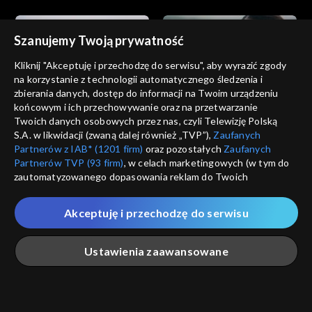
Szanujemy Twoją prywatność
Kliknij "Akceptuję i przechodzę do serwisu", aby wyrazić zgody
na korzystanie z technologii automatycznego śledzenia i
zbierania danych, dostęp do informacji na Twoim urządzeniu
Dziedzictwo
Dziedzictwo
końcowym i ich przechowywanie oraz na przetwarzanie
odc. 852
odc. 851
Twoich danych osobowych przez nas, czyli Telewizję Polską
S.A. w likwidacji (zwaną dalej również „TVP”),
Zaufanych
Partnerów z IAB* (1201 firm)
oraz pozostałych
Zaufanych
Partnerów TVP (93 firm)
, w celach marketingowych (w tym do
zautomatyzowanego dopasowania reklam do Twoich
zainteresowań i mierzenia ich skuteczności) i pozostałych,
które wskazujemy poniżej, a także zgody na udostępnianie
Akceptuję i przechodzę do serwisu
przez nas identyfikatora PPID do Google.
Dziedzictwo
Dziedzictwo
odc. 850
odc. 849
Twoje dane osobowe zbierane podczas odwiedzania przez
Ustawienia zaawansowane
Ciebie naszych
poszczególnych serwisów
zwanych dalej
„Portalem”, w tym informacje zapisywane za pomocą
technologii takich jak: pliki cookie, sygnalizatory WWW lub
innych podobnych technologii umożliwiających świadczenie
Główna
Szukaj
Moja lista
Na żywo
Więcej
dopasowanych i bezpiecznych usług, personalizację treści