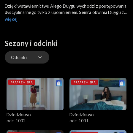
Dzięki wstawiennictwu Alego Duygu wychodzi z postępowania
dyscyplinarnego tylko z upomnieniem. Semra obwinia Duygu za
całe zło, które spotkało ją i całą rodzinę. Sultan próbuje jej
więcej
uświadomić, jak niesprawiedliwa jest wobec starszej córki.
Sezony i odcinki
Odcinki
Odcinki
PRAPREMIERA
PRAPREMIERA
Dziedzictwo
Dziedzictwo
odc. 1002
odc. 1001