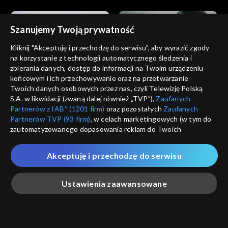
Szanujemy Twoją prywatność
Kliknij "Akceptuję i przechodzę do serwisu", aby wyrazić zgody
na korzystanie z technologii automatycznego śledzenia i
zbierania danych, dostęp do informacji na Twoim urządzeniu
Dziedzictwo
Dziedzictwo
końcowym i ich przechowywanie oraz na przetwarzanie
odc. 852
odc. 851
Twoich danych osobowych przez nas, czyli Telewizję Polską
S.A. w likwidacji (zwaną dalej również „TVP”),
Zaufanych
Partnerów z IAB* (1201 firm)
oraz pozostałych
Zaufanych
Partnerów TVP (93 firm)
, w celach marketingowych (w tym do
zautomatyzowanego dopasowania reklam do Twoich
zainteresowań i mierzenia ich skuteczności) i pozostałych,
które wskazujemy poniżej, a także zgody na udostępnianie
Akceptuję i przechodzę do serwisu
przez nas identyfikatora PPID do Google.
Dziedzictwo
Dziedzictwo
odc. 850
odc. 849
Twoje dane osobowe zbierane podczas odwiedzania przez
Ustawienia zaawansowane
Ciebie naszych
poszczególnych serwisów
zwanych dalej
„Portalem”, w tym informacje zapisywane za pomocą
technologii takich jak: pliki cookie, sygnalizatory WWW lub
innych podobnych technologii umożliwiających świadczenie
Główna
Szukaj
Moja lista
Na żywo
Więcej
dopasowanych i bezpiecznych usług, personalizację treści