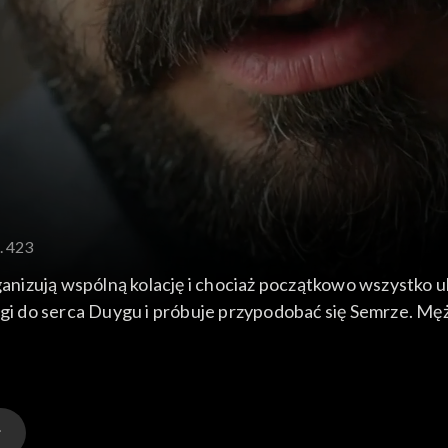
. 423
rganizują wspólną kolację i chociaż początkowo wszystko u
rogi do serca Duygu i próbuje przypodobać się Semrze. M
 traktowała Yamana z coraz większą obojętnością i dała m
ony.