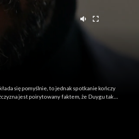
kłada się pomyślnie, to jednak spotkanie kończy
ężczyzna jest poirytowany faktem, że Duygu tak
u do zrozumienia, że coś łączy ją z Fikretem.