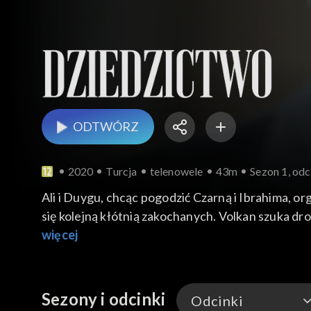
ODTWÓRZ
2020
Turcja
telenowele
43m
Sezon 1, odc
Ali i Duygu, chcąc pogodzić Czarną i Ibrahima, o
się kolejną kłótnią zakochanych. Volkan szuka d
dużo czasu spędza z Alim. Canan naciska Seher, by
więcej
Yaman coraz gorzej znosi zmianę w zachowaniu ż
Sezony i odcinki
Odcinki