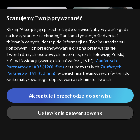
Szanujemy Twoją prywatność
Kliknij "Akceptuję i przechodzę do serwisu", aby wyrazić zgody
na korzystanie z technologii automatycznego śledzenia i
zbierania danych, dostęp do informacji na Twoim urządzeniu
Dziedzictwo
Dziedzictwo
końcowym i ich przechowywanie oraz na przetwarzanie
odc. 852
odc. 851
Twoich danych osobowych przez nas, czyli Telewizję Polską
S.A. w likwidacji (zwaną dalej również „TVP”),
Zaufanych
Partnerów z IAB* (1201 firm)
oraz pozostałych
Zaufanych
Partnerów TVP (93 firm)
, w celach marketingowych (w tym do
zautomatyzowanego dopasowania reklam do Twoich
zainteresowań i mierzenia ich skuteczności) i pozostałych,
które wskazujemy poniżej, a także zgody na udostępnianie
Akceptuję i przechodzę do serwisu
przez nas identyfikatora PPID do Google.
Dziedzictwo
Dziedzictwo
odc. 850
odc. 849
Twoje dane osobowe zbierane podczas odwiedzania przez
Ustawienia zaawansowane
Ciebie naszych
poszczególnych serwisów
zwanych dalej
„Portalem”, w tym informacje zapisywane za pomocą
technologii takich jak: pliki cookie, sygnalizatory WWW lub
innych podobnych technologii umożliwiających świadczenie
Główna
Szukaj
Moja lista
Na żywo
Więcej
dopasowanych i bezpiecznych usług, personalizację treści