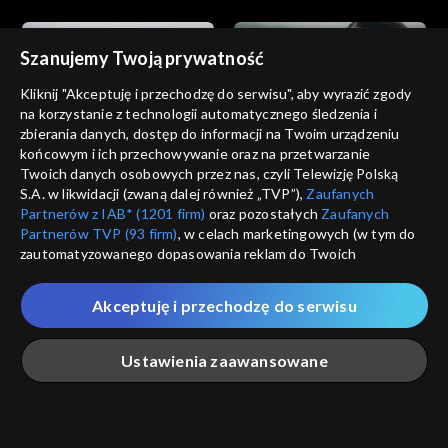
Szanujemy Twoją prywatność
Kliknij "Akceptuję i przechodzę do serwisu", aby wyrazić zgody
na korzystanie z technologii automatycznego śledzenia i
zbierania danych, dostęp do informacji na Twoim urządzeniu
Dziedzictwo
Dziedzictwo
końcowym i ich przechowywanie oraz na przetwarzanie
odc. 852
odc. 851
Twoich danych osobowych przez nas, czyli Telewizję Polską
S.A. w likwidacji (zwaną dalej również „TVP”),
Zaufanych
Partnerów z IAB* (1201 firm)
oraz pozostałych
Zaufanych
Partnerów TVP (93 firm)
, w celach marketingowych (w tym do
zautomatyzowanego dopasowania reklam do Twoich
zainteresowań i mierzenia ich skuteczności) i pozostałych,
które wskazujemy poniżej, a także zgody na udostępnianie
Akceptuję i przechodzę do serwisu
przez nas identyfikatora PPID do Google.
Dziedzictwo
Dziedzictwo
odc. 850
odc. 849
Twoje dane osobowe zbierane podczas odwiedzania przez
Ustawienia zaawansowane
Ciebie naszych
poszczególnych serwisów
zwanych dalej
„Portalem”, w tym informacje zapisywane za pomocą
technologii takich jak: pliki cookie, sygnalizatory WWW lub
innych podobnych technologii umożliwiających świadczenie
Główna
Szukaj
Moja lista
Na żywo
Więcej
dopasowanych i bezpiecznych usług, personalizację treści