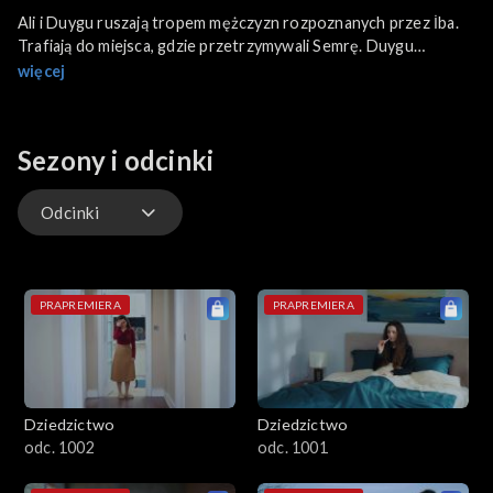
Ali i Duygu ruszają tropem mężczyzn rozpoznanych przez İba.
Trafiają do miejsca, gdzie przetrzymywali Semrę. Duygu
znajduje szal matki i ślady krwi. Jest pewna, że matka nie żyje. Ali
więcej
szybko wyprowadza ją z błędu. Fikret wybacza Yamanowi.
Sezony i odcinki
Odcinki
Odcinki
PRAPREMIERA
PRAPREMIERA
Dziedzictwo
Dziedzictwo
odc. 1002
odc. 1001