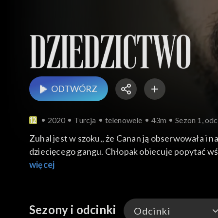
ODTWÓRZ
2020
Turcja
telenowele
43m
Sezon 1, odc
Zuhal jest w szoku,, że Canan ją obserwowała i n
dziecięcego gangu. Chłopak obiecuje popytać w
więcej
Sezony i odcinki
Odcinki